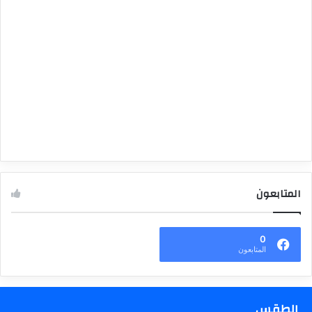
المتابعون
0
المتابعون
الطقس