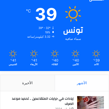
39
℃
تونس
39º - 32º
19%
3.32 كيلومتر/ساعة
سماء صافية
41
41
40
40
39
℃
℃
℃
℃
℃
الأحد
الأثنين
الثلاثاء
الأربعاء
الخميس
الأشهر
الأخيرة
زيادات في جرايات المتقاعدين .. تحديد موعد
الصرف
3 مايو، 2024