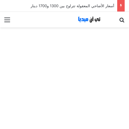
أسعار الأضاحي المعقولة تتراوح بين 1300 و1700 دينار
بحث عن
الق