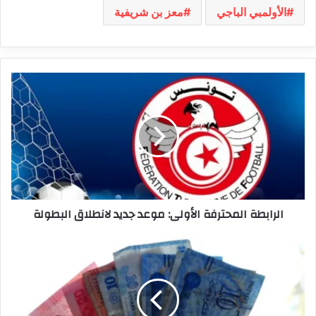
الأولمبي الباجي
معز بن شريفية
الرابطة
المحترفة
الأولى:
موعد
جديد
لانطلاق
البطولة
الرابطة المحترفة الأولى: موعد جديد لانطلاق البطولة
وزارة
الشؤون
الاجتماعية
تستعد
لصرف