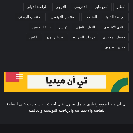
أمطار
أنس جابر
الإفريقي
الترجي
الرابطة الأولى
الرابطة الثانية
المنتخب
المنتخب التونسي
المنتخب الوطني
النادي الإفريقي
النقل التلفزي
تونس
حالة الطقس
حنبعل المجبري
درجات الحرارة
زيت الزيتون
طقس
فوزي البنزرتي
تي آن ميديا موقع إخباري شامل يحتوي على أحدث المستجدات على الساحة
الثقافية والإجتماعية والرياضية التونسية والعالمية.