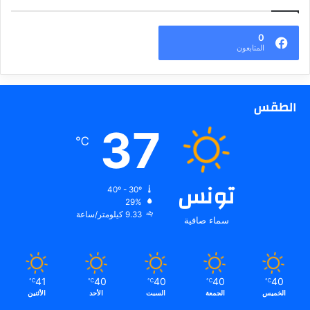
0
المتابعون
الطقس
37
℃
تونس
40º - 30º
29%
9.33 كيلومتر/ساعة
سماء صافية
41
40
40
40
40
℃
℃
℃
℃
℃
الخميس
الجمعة
السبت
الأحد
الأثنين