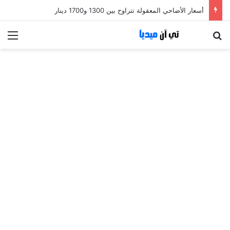
أسعار الأضاحي المعقولة تتراوح بين 1300 و1700 دينار
بحث عن
الق