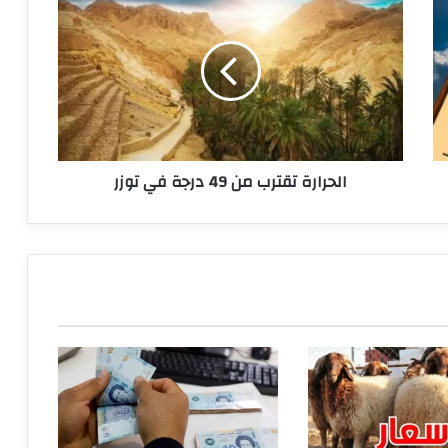
تقترب
من
49
درجة
في
توزر
الحرارة تقترب من 49 درجة في توزر