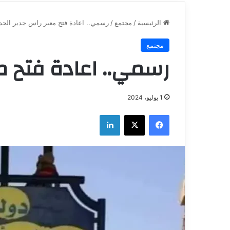
الرئيسية
/
مجتمع
/
رسمي.. اعادة فتح معبر راس جدير الحد
مجتمع
رسمي.. اعادة فتح م
1 يوليو، 2024
فيسبوك
‫X
لينكدإن