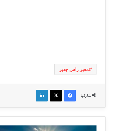
معبر راس جدير
فيسبوك
‫X
لينكدإن
شاركها
تسجيل