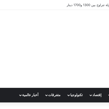
ين 1300 و1700 دينار
إقتصاد
تكنولوجيا
متفرقات
أخبار عالمية