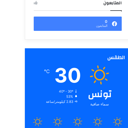
المتابعون
0
المتابعون
الطقس
30
℃
تونس
40º - 30º
53%
2.83 كيلومتر/ساعة
سماء صافية