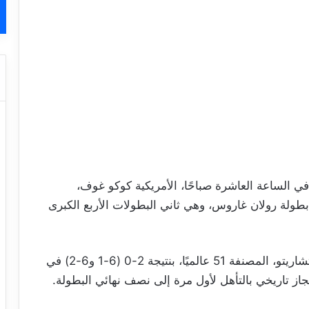
 في الساعة العاشرة صباحًا، الأمريكية كوكو غوف،
ن بطولة رولان غاروس، وهي ثاني البطولات الأربع الكبرى
وكانت غوف قد تغلبت على الإيطالية إليزابيتا كوتشاريتو، المصنفة 51 عالميًا، بنتيجة 2-0 (6-1 و6-2) في
از تاريخي بالتأهل لأول مرة إلى نصف نهائي البطولة.