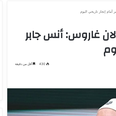
أمام إنجاز تاريخي اليوم
لان غاروس: أنس جابر
وم
430
أقل من دقيقة