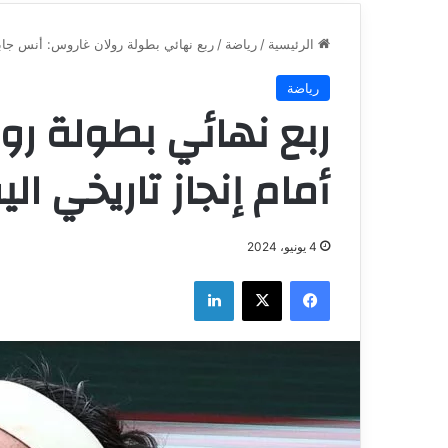
الرئيسية
/
رياضة
/
ربع نهائي بطولة رولان غاروس: أنس جابر 
رياضة
ربع نهائي بطولة رو
أمام إنجاز تاريخي الي
4 يونيو، 2024
فيسبوك
‫X
لينكدإن