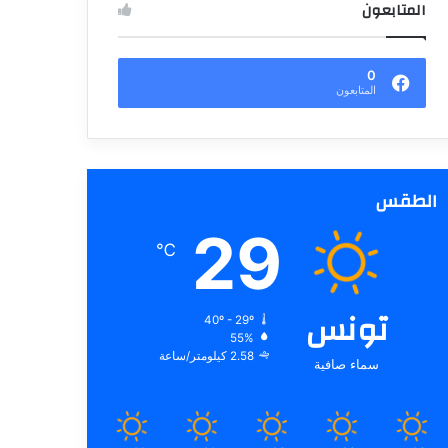
المتابعون
0
المتابعون
الطقس
29
℃
تونس
40º - 29º
55%
2.58 كيلومتر/ساعة
سماء صافية