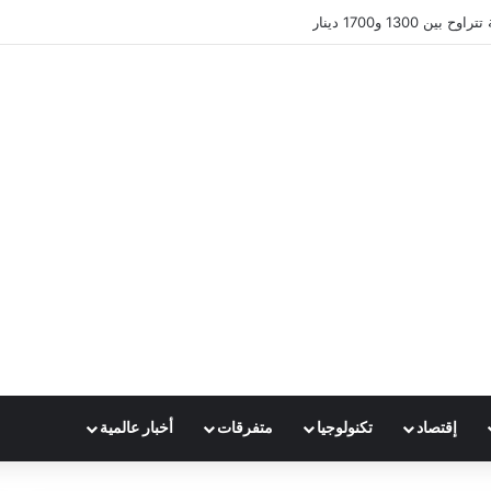
 1300 و1700 دينار
إقتصاد
تكنولوجيا
متفرقات
أخبار عالمية