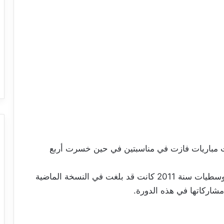
مباريات فازت في مناسبتين في حين خسرت أربع
يذكر أن أنس جابر بطلة رولان غاروس لصنف الوسطيات سنة 2011 كانت قد بلغت في النسخة الماضية
مشاركاتها في هذه الدورة.