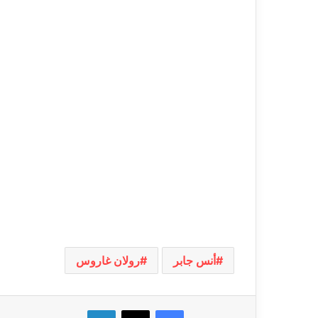
أنس جابر
رولان غاروس
فيسبوك
‫X
لينكدإن