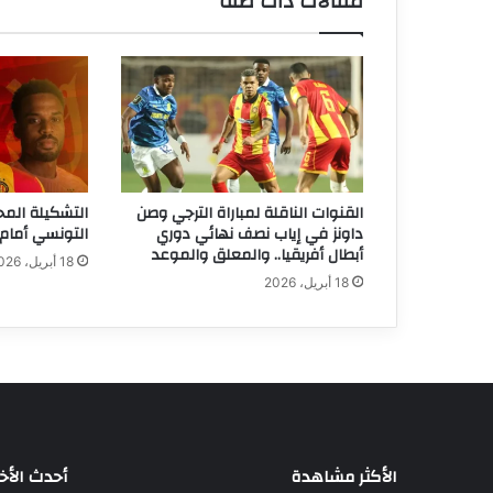
مقالات ذات صلة
القنوات الناقلة لمباراة الترجي وصن
التشكيلة المح
داونز في إياب نصف نهائي دوري
التونسي أمام 
أبطال أفريقيا.. والمعلق والموعد
18 أبريل، 2026
18 أبريل، 2026
الأكثر مشاهدة
أحدث الأخب