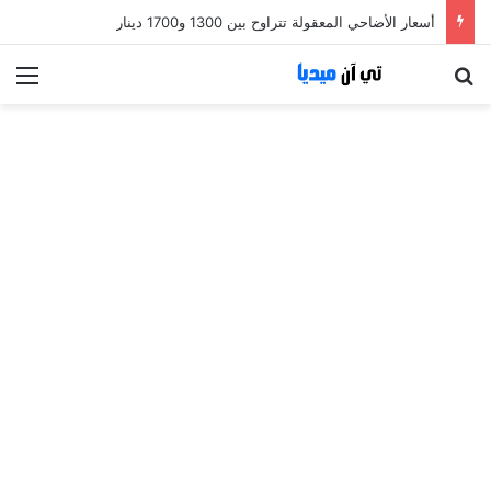
أسعار الأضاحي المعقولة تتراوح بين 1300 و1700 دينار
بحث عن
الق