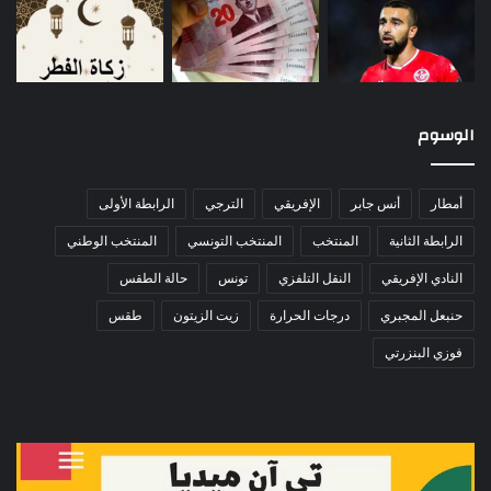
الوسوم
أمطار
أنس جابر
الإفريقي
الترجي
الرابطة الأولى
الرابطة الثانية
المنتخب
المنتخب التونسي
المنتخب الوطني
النادي الإفريقي
النقل التلفزي
تونس
حالة الطقس
حنبعل المجبري
درجات الحرارة
زيت الزيتون
طقس
فوزي البنزرتي