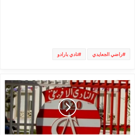
راضي الجعايدي
نادي بارادو
بالأسماء:
انتهاء
عقود
11
لاعبا
في
الإفريقي