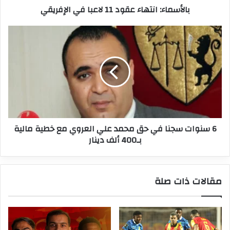
بالأسماء: انتهاء عقود 11 لاعبا في الإفريقي
6
سنوات
سجنا
في
حق
محمد
علي
العروي
مع
6 سنوات سجنا في حق محمد علي العروي مع خطية مالية
خطية
بـ400 ألف دينار
مالية
بـ400
ألف
دينار
مقالات ذات صلة