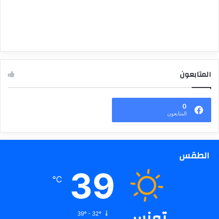
المتابعون
0
المتابعون
الطقس
39
℃
تونس
39º - 32º