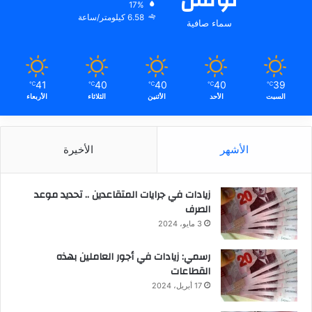
17%
6.58 كيلومتر/ساعة
سماء صافية
41
40
40
40
39
℃
℃
℃
℃
℃
السبت
الأحد
الأثنين
الثلاثاء
الأربعاء
الأشهر
الأخيرة
زيادات في جرايات المتقاعدين .. تحديد موعد
الصرف
3 مايو، 2024
رسمي: زيادات في أجور العاملين بهذه
القطاعات
17 أبريل، 2024