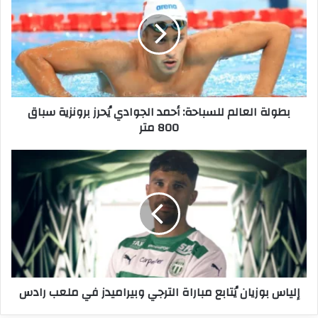
للسباحة:
أحمد
الجوادي
يُحرز
برونزية
سباق
800
بطولة العالم للسباحة: أحمد الجوادي يُحرز برونزية سباق
متر
800 متر
إلياس
بوزيان
يُتابع
مباراة
الترجي
وبيراميدز
في
ملعب
رادس
إلياس بوزيان يُتابع مباراة الترجي وبيراميدز في ملعب رادس