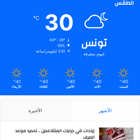
الطقس
30
℃
تونس
40º - 28º
58%
3.91 كيلومتر/ساعة
غيوم متفرقة
41
40
40
40
40
℃
℃
℃
℃
℃
السبت
الأحد
الأثنين
الثلاثاء
الأربعاء
الأشهر
الأخيرة
زيادات في جرايات المتقاعدين .. تحديد موعد
الصرف