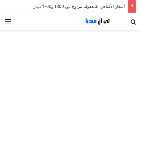
أسعار الأضاحي المعقولة تتراوح بين 1300 و1700 دينار
بحث عن
الق