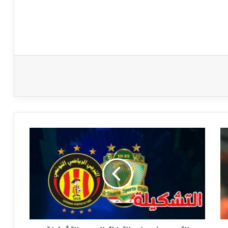
الترجي:
عزم
على
التدارك
اليوم…
التشكيلة
والنقل
التلفزي