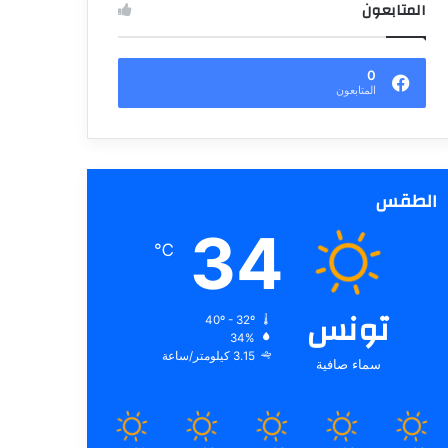
المتابعون
0
المتابعون
الطقس
34
℃
تونس
40º - 32º
34%
3.15 كيلومتر/ساعة
سماء صافية