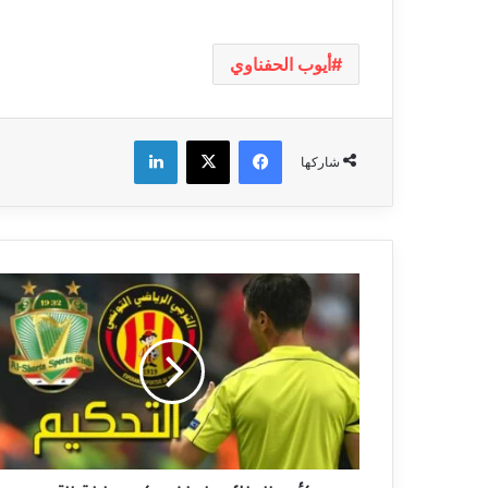
أيوب الحفناوي
فيسبوك
‫X
لينكدإن
شاركها
كأس
الملك
سلمان:
حكم
مباراة
الترجي
والشرطة
العراقي