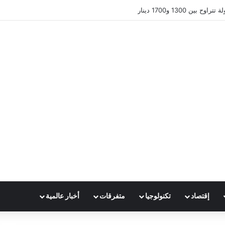
ين 1300 و1700 دينار
إقتصاد
تكنولوجيا
متفرقات
أخبار عالمية