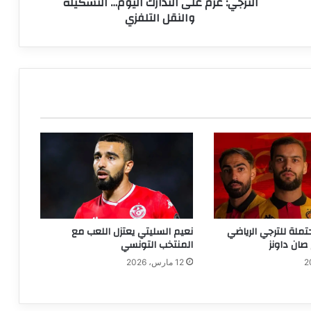
الترجي: عزم على التدارك اليوم… التشكيلة
والنقل التلفزي
تملة للترجي الرياضي
نعيم السليتي يعتزل اللعب مع
صان داونز
المنتخب التونسي
12 مارس، 2026