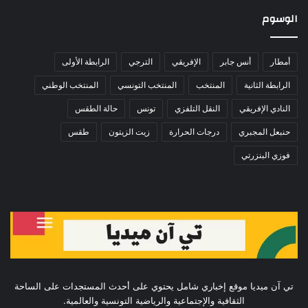
الوسوم
أمطار
أنس جابر
الإفريقي
الترجي
الرابطة الأولى
الرابطة الثانية
المنتخب
المنتخب التونسي
المنتخب الوطني
النادي الإفريقي
النقل التلفزي
تونس
حالة الطقس
حنبعل المجبري
درجات الحرارة
زيت الزيتون
طقس
فوزي البنزرتي
تي آن ميديا موقع إخباري شامل يحتوي على أحدث المستجدات على الساحة
الثقافية والإجتماعية والرياضية التونسية والعالمية.