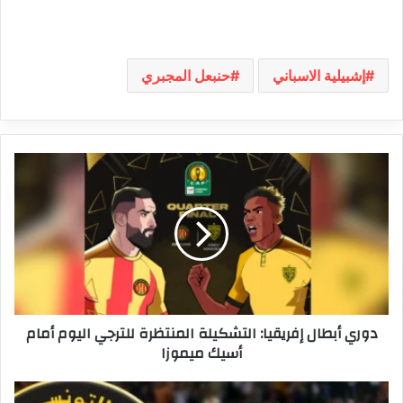
إشبيلية الاسباني
حنبعل المجبري
دوري
أبطال
إفريقيا:
التشكيلة
المنتظرة
للترجي
اليوم
أمام
أسيك
دوري أبطال إفريقيا: التشكيلة المنتظرة للترجي اليوم أمام
ميموزا
أسيك ميموزا
آخر