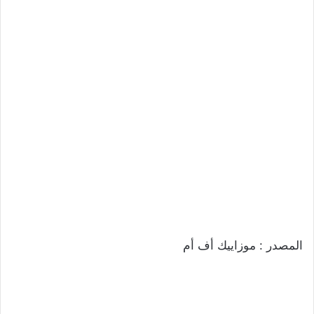
المصدر : موزاييك أف أم