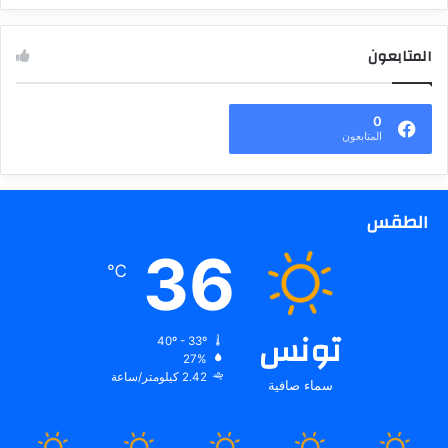
المتابعون
0
المتابعون
الطقس
36
℃
تونس
40º - 33º
27%
2.42 كيلومتر/ساعة
سماء صافية