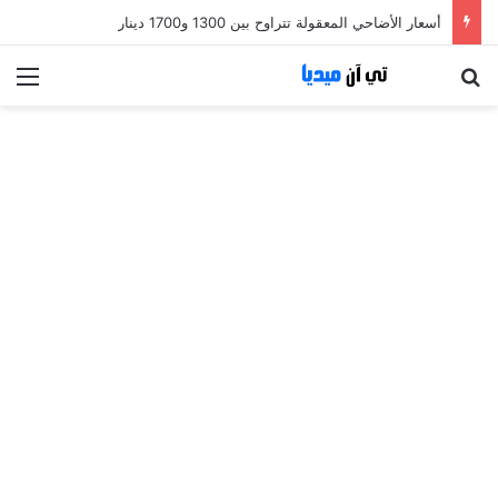
أسعار الأضاحي المعقولة تتراوح بين 1300 و1700 دينار
بحث عن
الق