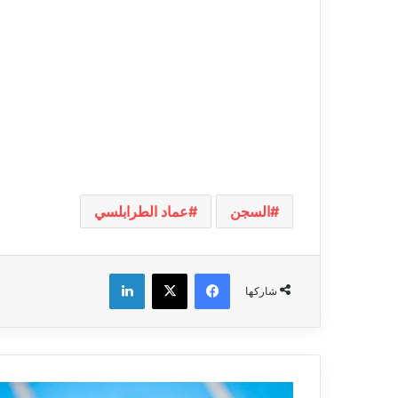
السجن
عماد الطرابلسي
فيسبوك
‫X
لينكدإن
شاركها
يوسف