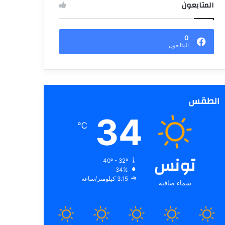
المتابعون
0
المتابعون
الطقس
34
℃
تونس
40º - 32º
34%
3.15 كيلومتر/ساعة
سماء صافية