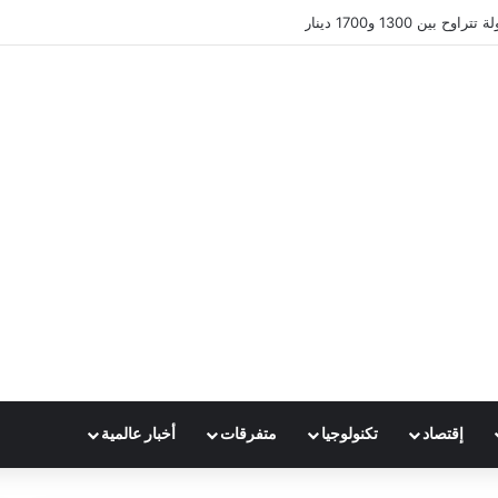
ين 1300 و1700 دينار
إقتصاد
تكنولوجيا
متفرقات
أخبار عالمية