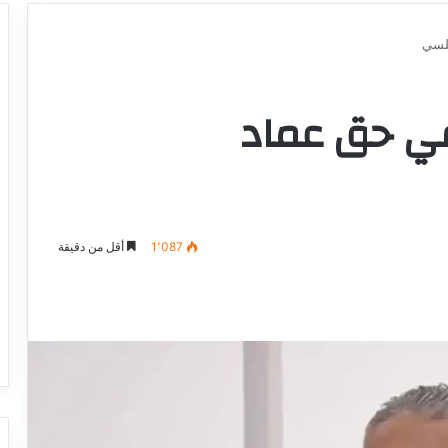
لسي
في حق عماد
1٬087
أقل من دقيقة