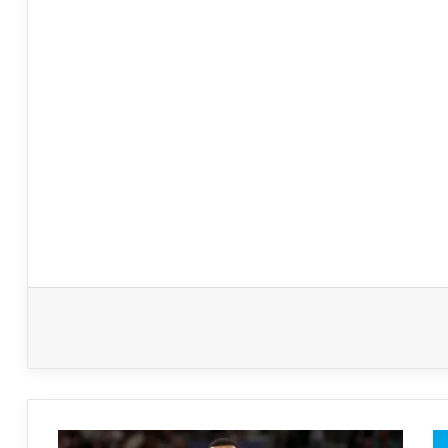
تايكواندو: