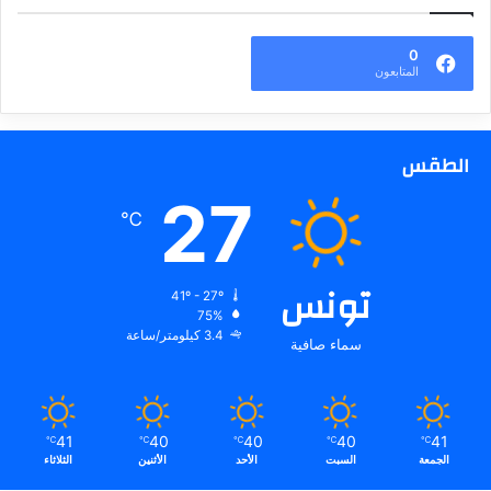
0
المتابعون
الطقس
27
℃
تونس
41º - 27º
75%
3.4 كيلومتر/ساعة
سماء صافية
41
40
40
40
41
℃
℃
℃
℃
℃
الجمعة
السبت
الأحد
الأثنين
الثلاثاء