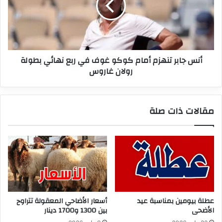
كوكو
غوف
في
ربع
نهائي
أنس جابر تنهزم أمام كوكو غوف في ربع نهائي بطولة
بطولة
رولان غاروس
رولان
غاروس
مقالات ذات صلة
عطلة بيومين بمناسبة عيد
أسعار الأضاحي المعقولة تتراوح
الأضحى
بين 1300 و1700 دينار