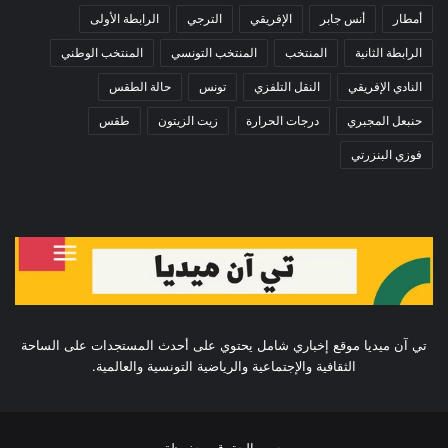
أمطار
أنس جابر
الإفريقي
الترجي
الرابطة الأولى
الرابطة الثانية
المنتخب
المنتخب التونسي
المنتخب الوطني
النادي الإفريقي
النقل التلفزي
تونس
حالة الطقس
حنبعل المجبري
درجات الحرارة
زيت الزيتون
طقس
فوزي البنزرتي
تي آن ميديا موقع إخباري شامل يحتوي على أحدث المستجدات على الساحة
الثقافية والإجتماعية والرياضية التونسية والعالمية.