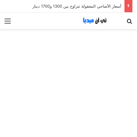
أسعار الأضاحي المعقولة تتراوح بين 1300 و1700 دينار
بحث عن
الق