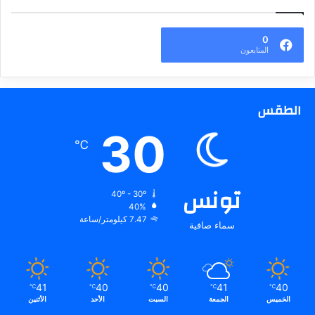
0
المتابعون
الطقس
30
℃
تونس
40º - 30º
40%
7.47 كيلومتر/ساعة
سماء صافية
41
40
40
41
40
℃
℃
℃
℃
℃
الخميس
الجمعة
السبت
الأحد
الأثنين