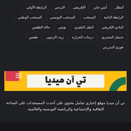
أمطار
أنس جابر
الإفريقي
الترجي
الرابطة الأولى
الرابطة الثانية
المنتخب
المنتخب التونسي
المنتخب الوطني
النادي الإفريقي
النقل التلفزي
تونس
حالة الطقس
حنبعل المجبري
درجات الحرارة
زيت الزيتون
طقس
فوزي البنزرتي
تي آن ميديا موقع إخباري شامل يحتوي على أحدث المستجدات على الساحة
الثقافية والإجتماعية والرياضية التونسية والعالمية.