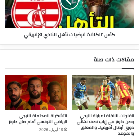
النادي
الإفريقي
كأس ‘الكاف’: فرضيات تأهل النادي الإفريقي
مقالات ذات صلة
القنوات الناقلة لمباراة الترجي
التشكيلة المحتملة للترجي
وصن داونز في إياب نصف نهائي
الرياضي التونسي أمام صان داونز
دوري أبطال أفريقيا.. والمعلق
18 أبريل، 2026
والموعد