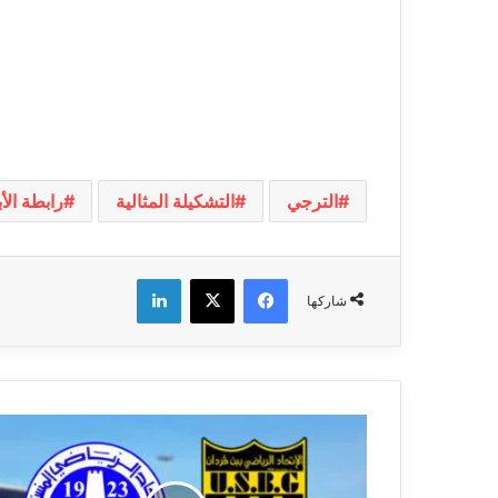
الترجي
التشكيلة المثالية
رابطة الأ
فيسبوك
‫X
لينكدإن
شاركها
تأجيل
مباراة
اتحاد
بن