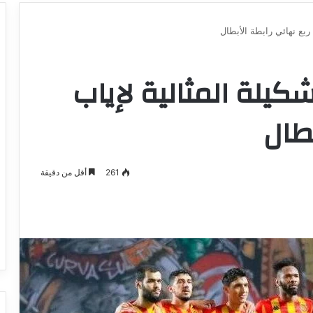
 ربع نهائي رابطة الأبطال
كيلة المثالية لإياب
بطال
261
أقل من دقيقة