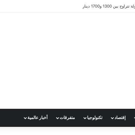
ين 1300 و1700 دينار
إقتصاد
تكنولوجيا
متفرقات
أخبار عالمية