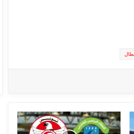
بطال
هلال
الشابة
يعلن
آخر