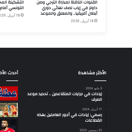
القنوات الناقلة لمباراة الترجي وصن
التشكيلة المح
داونز في إياب نصف نهائي دوري
التونسي أمام 
أبطال أفريقيا.. والمعلق والموعد
18 أبريل، 2026
18 أبريل، 2026
الأكثر مشاهدة
أحدث الأخب
3 مايو، 2024
زيادات في جرايات المتقاعدين .. تحديد موعد
الصرف
17 أبريل، 2024
رسمي: زيادات في أجور العاملين بهذه
القطاعات
22 ديسمبر، 2023