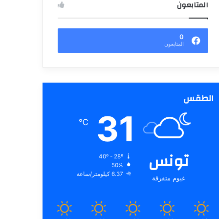
المتابعون
0
المتابعون
الطقس
31
℃
تونس
40º - 28º
50%
6.37 كيلومتر/ساعة
غيوم متفرقة