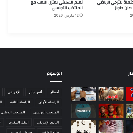
تملة للترجي الرياضي
نعيم السليتي يعتزل اللعب مع
صان داونز
المنتخب التونسي
12 مارس، 2026
ار
الوسوم
أمطار
أنس جابر
الإفريقي
الرابطة الأولى
الرابطة الثانية
ا
المنتخب التونسي
المنتخب الوطني
النادي الإفريقي
النقل التلفزي
ت
حالة الطقس
حنبعل المجبري