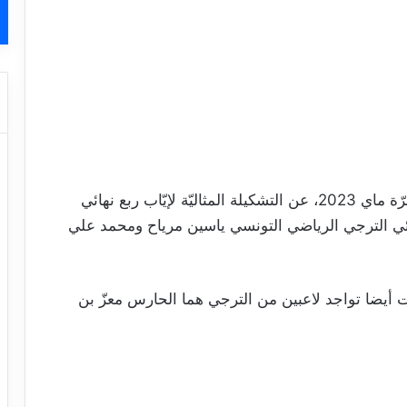
أعلن الاتّحاد الإفريقي لكرة القدم اليوم الاثنين غرّة ماي 2023، عن التشكيلة المثاليّة لإيّاب ربع نهائي
نائي الترجي الرياضي التونسي ياسين مرياح ومحمد علي
دت أيضا تواجد لاعبين من الترجي هما الحارس معزّ بن