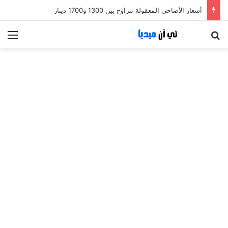
أسعار الأضاحي المعقولة تتراوح بين 1300 و1700 دينار
بحث عن
الق