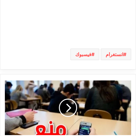
انستغرام
فيسبوك
قرار
بمنع
الهواتف
الجوالة
الذكية
في
المؤسسات
التربوية