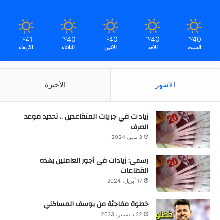
41
40
40
40
40
℃
℃
℃
℃
℃
السبت
الأحد
الأثنين
الثلاثاء
الأربعاء
الأشهر
الأخيرة
زيادات في جرايات المتقاعدين .. تحديد موعد
الصرف
3 مايو، 2024
رسمي: زيادات في أجور العاملين بهذه
القطاعات
17 أبريل، 2024
خطوة مفاجئة من يوسف المساكني
22 ديسمبر، 2023