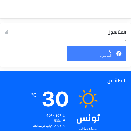
المتابعون
0
المتابعون
الطقس
30
℃
تونس
40º - 30º
53%
2.83 كيلومتر/ساعة
سماء صافية