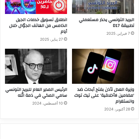
البريد التونسي يحذر مستعملي
انطلاق تسويق خدمات الجيل
تطبيقة D17
الخامس من الهاتف الجوّال خلال
أيام
7 فبراير، 2025
27 يناير، 2025
وزيرة العدل تأذن بفتح أبحاث ضد
الرئيس المدير العام للبريد التونسي
‘مضامين لاأخلاقية’ على تيك توك
سامي المكي في ذمة الله
وانستغرام
10 أغسطس، 2024
28 أكتوبر، 2024