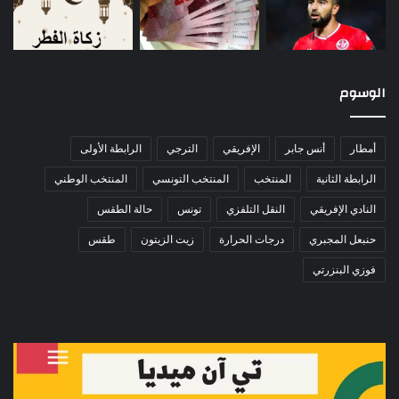
الوسوم
أمطار
أنس جابر
الإفريقي
الترجي
الرابطة الأولى
الرابطة الثانية
المنتخب
المنتخب التونسي
المنتخب الوطني
النادي الإفريقي
النقل التلفزي
تونس
حالة الطقس
حنبعل المجبري
درجات الحرارة
زيت الزيتون
طقس
فوزي البنزرتي