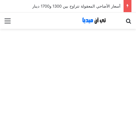
أسعار الأضاحي المعقولة تتراوح بين 1300 و1700 دينار
بحث عن
الق