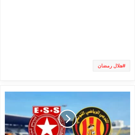
هلال رمضان
كلاسيكو
النجم
والترجي
:
التشكيلة
المحتملة
للفريقين