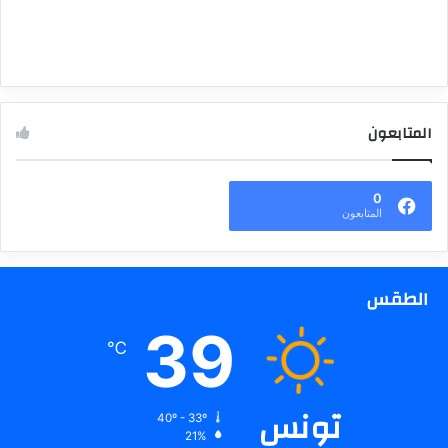
المتابعون
0
المتابعون
الطقس
39
℃
تونس
40º - 33º
21%