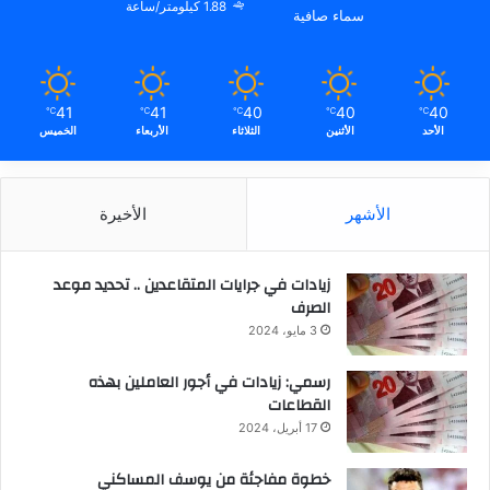
1.88 كيلومتر/ساعة
سماء صافية
41
41
40
40
40
℃
℃
℃
℃
℃
الأحد
الأثنين
الثلاثاء
الأربعاء
الخميس
الأشهر
الأخيرة
زيادات في جرايات المتقاعدين .. تحديد موعد
الصرف
3 مايو، 2024
رسمي: زيادات في أجور العاملين بهذه
القطاعات
17 أبريل، 2024
خطوة مفاجئة من يوسف المساكني