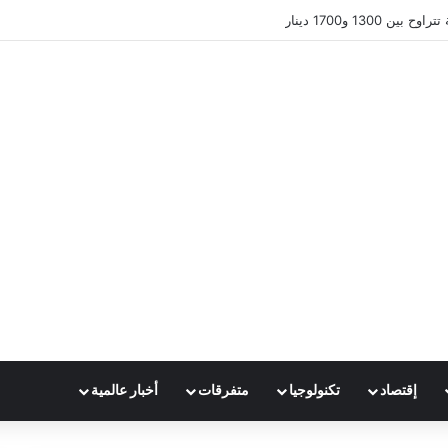
 1300 و1700 دينار
إقتصاد
تكنولوجيا
متفرقات
أخبار عالمية