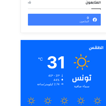
المتابعون
0
المتابعون
الطقس
31
℃
تونس
40º - 31º
44%
2.74 كيلومتر/ساعة
سماء صافية