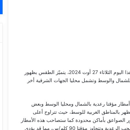
في إطار متابعة الوضع الجوي المتوقع بعد ظهر هذا اليوم الثلاثاء 27 أوت 2024، يتميّز الطقس بظهور
لشمال والوسط وتشمل محليا الجهات الشرقية أخر
ل أمطار مؤقتا رعدية بالشمال ومحليا الوسط وبعض
ظهر بالمناطق الغربية للوسط، حيث تتراوح أعلى
ط البرد وظهور الصواعق بأماكن محدودة كما ستصاحب هذه الأمطار
هبوب رياح قوية على شكل هبات أثناء ظهور السحب الرعدية وتتجاوز مؤقتا 90 كلم/س، مما قد يؤدي