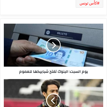
كأس تونس
يوم
السبت:
البنوك
تفتح
شبابيكها
للعموم
يوم السبت: البنوك تفتح شبابيكها للعموم
المدير
الرياضي
سليم
بن
عثمان
يعلن