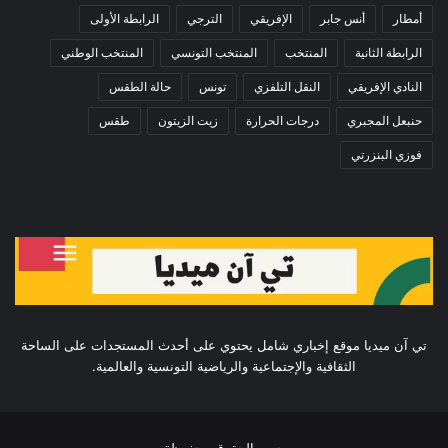
أمطار
أنس جابر
الإفريقي
الترجي
الرابطة الأولى
الرابطة الثانية
المنتخب
المنتخب التونسي
المنتخب الوطني
النادي الإفريقي
النقل التلفزي
تونس
حالة الطقس
حنبعل المجبري
درجات الحرارة
زيت الزيتون
طقس
فوزي البنزرتي
تي آن ميديا موقع إخباري شامل يحتوي على أحدث المستجدات على الساحة
الثقافية والإجتماعية والرياضية التونسية والعالمية.