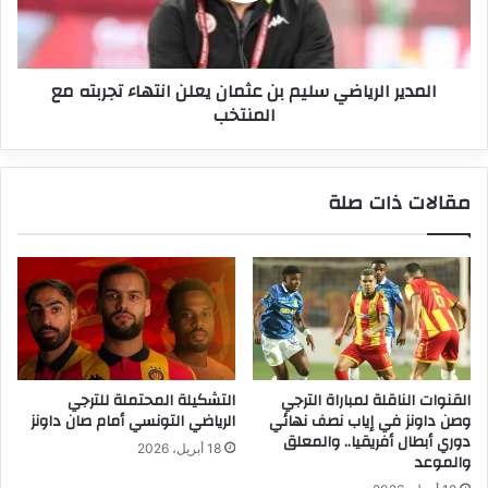
انتهاء
تجربته
مع
المدير الرياضي سليم بن عثمان يعلن انتهاء تجربته مع
المنتخب
المنتخب
مقالات ذات صلة
القنوات الناقلة لمباراة الترجي
التشكيلة المحتملة للترجي
وصن داونز في إياب نصف نهائي
الرياضي التونسي أمام صان داونز
دوري أبطال أفريقيا.. والمعلق
18 أبريل، 2026
والموعد