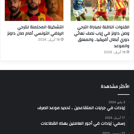
القنوات الناقلة لمباراة الترجي
التشكيلة المحتملة للترجي
وصن داونز في إياب نصف نهائي
الرياضي التونسي أمام صان داونز
دوري أبطال أفريقيا.. والمعلق
18 أبريل، 2026
والموعد
18 أبريل، 2026
الأكثر مشاهدة
3 مايو، 2024
زيادات في جرايات المتقاعدين .. تحديد موعد الصرف
17 أبريل، 2024
رسمي: زيادات في أجور العاملين بهذه القطاعات
22 ديسمبر، 2023