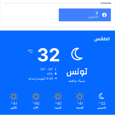
0
المتابعون
الطقس
32
℃
تونس
32º - 30º
41%
6.49 كيلومتر/ساعة
سماء صافية
41
40
40
41
32
℃
℃
℃
℃
℃
الخميس
الجمعة
السبت
الأحد
الأثنين