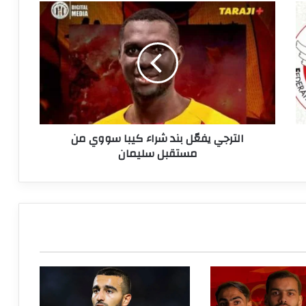
الترجي
يفعّل
بند
شراء
كيبا
سووي
من
مستقبل
سليمان
الترجي يفعّل بند شراء كيبا سووي من
مستقبل سليمان