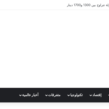
ين 1300 و1700 دينار
إقتصاد
تكنولوجيا
متفرقات
أخبار عالمية