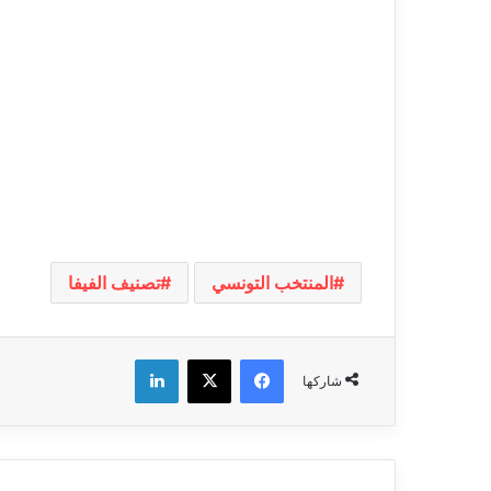
المنتخب التونسي
تصنيف الفيفا
فيسبوك
‫X
لينكدإن
شاركها