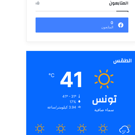
المتابعون
0
المتابعون
الطقس
41
℃
تونس
41º - 31º
17%
3.94 كيلومتر/ساعة
سماء صافية