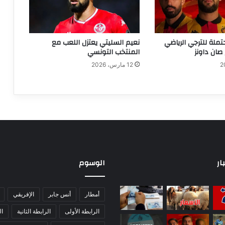
تملة للترجي الرياضي
نعيم السليتي يعتزل اللعب مع
صان داونز
المنتخب التونسي
12 مارس، 2026
ار
الوسوم
أمطار
أنس جابر
الإفريقي
الرابطة الأولى
الرابطة الثانية
ا