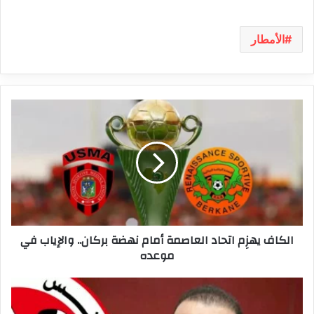
الأمطار
الكاف
يهزِم
اتحاد
العاصمة
أمام
نهضة
بركان..
والإياب
في
الكاف يهزِم اتحاد العاصمة أمام نهضة بركان.. والإياب في
موعده
موعده
تطورات
جديدة
في