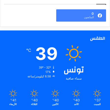
0
المتابعون
الطقس
39
℃
تونس
39º - 32º
17%
6.58 كيلومتر/ساعة
سماء صافية
41
40
40
40
37
℃
℃
℃
℃
℃
السبت
الأحد
الأثنين
الثلاثاء
الأربعاء