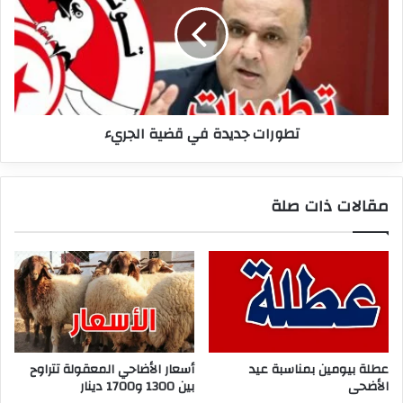
قضية
الجريء
تطورات جديدة في قضية الجريء
مقالات ذات صلة
عطلة بيومين بمناسبة عيد
أسعار الأضاحي المعقولة تتراوح
الأضحى
بين 1300 و1700 دينار