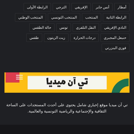
أمطار
أنس جابر
الإفريقي
الترجي
الرابطة الأولى
الرابطة الثانية
المنتخب
المنتخب التونسي
المنتخب الوطني
النادي الإفريقي
النقل التلفزي
تونس
حالة الطقس
حنبعل المجبري
درجات الحرارة
زيت الزيتون
طقس
فوزي البنزرتي
تي آن ميديا موقع إخباري شامل يحتوي على أحدث المستجدات على الساحة
الثقافية والإجتماعية والرياضية التونسية والعالمية.