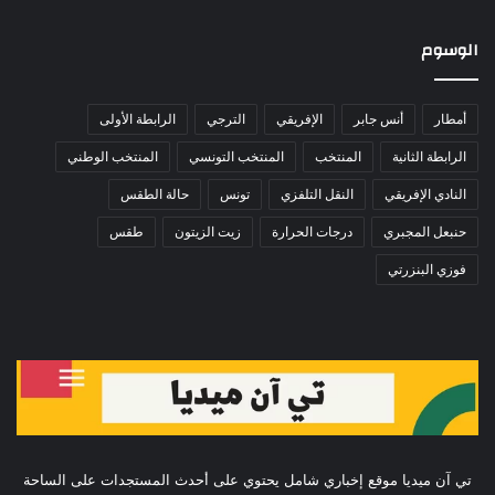
الوسوم
أمطار
أنس جابر
الإفريقي
الترجي
الرابطة الأولى
الرابطة الثانية
المنتخب
المنتخب التونسي
المنتخب الوطني
النادي الإفريقي
النقل التلفزي
تونس
حالة الطقس
حنبعل المجبري
درجات الحرارة
زيت الزيتون
طقس
فوزي البنزرتي
تي آن ميديا موقع إخباري شامل يحتوي على أحدث المستجدات على الساحة