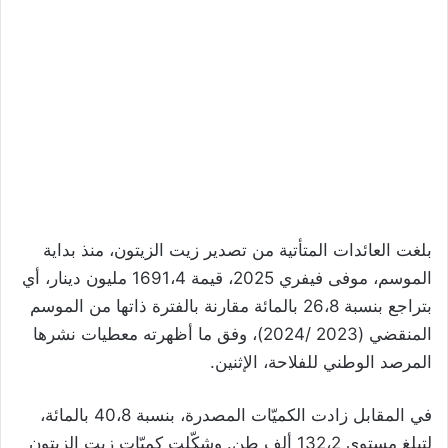
بلغت العائدات المتأتية من تصدير زيت الزيتون، منذ بداية
الموسم، موفى فيفري 2025، قيمة 1691،4 مليون دينار، أي
بتراجع بنسبة 26،8 بالمائة مقارنة بالفترة ذاتها من الموسم
المنقضي (2023 /2024)، وفق ما أظهرته معطيات نشرها
المرصد الوطني للفلاحة، الإثنين.
في المقابل زادت الكميّات المصدرة، بنسبة 40،8 بالمائة،
لتبلغ مستوى 132،2 ألف طن. وشكّلت كميّات زيت الزيتون