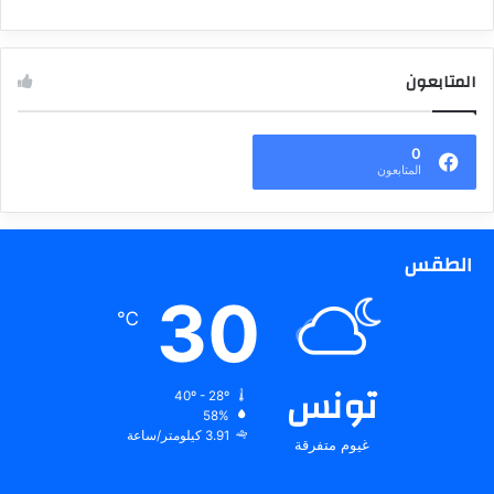
المتابعون
0
المتابعون
الطقس
30
℃
تونس
40º - 28º
58%
3.91 كيلومتر/ساعة
غيوم متفرقة