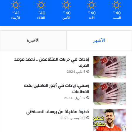
41
40
40
40
40
℃
℃
℃
℃
℃
السبت
الأحد
الأثنين
الثلاثاء
الأربعاء
الأشهر
الأخيرة
زيادات في جرايات المتقاعدين .. تحديد موعد
الصرف
3 مايو، 2024
رسمي: زيادات في أجور العاملين بهذه
القطاعات
17 أبريل، 2024
خطوة مفاجئة من يوسف المساكني
22 ديسمبر، 2023