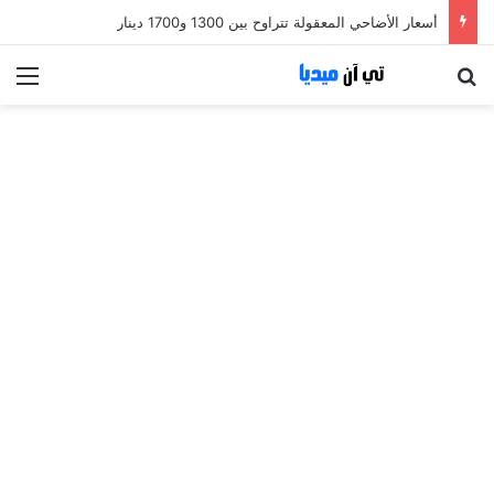
أسعار الأضاحي المعقولة تتراوح بين 1300 و1700 دينار
بحث عن
الق