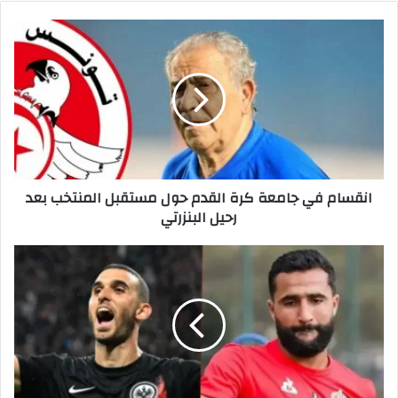
انقسام
في
جامعة
كرة
القدم
حول
مستقبل
المنتخب
بعد
انقسام في جامعة كرة القدم حول مستقبل المنتخب بعد
رحيل
رحيل البنزرتي
البنزرتي
السخيري
والعابدي
حاسمان
مع
آينتراخت
فرانكفورت
ونيس