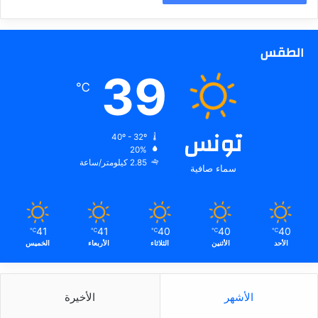
الطقس
39
℃
تونس
40º - 32º
20%
2.85 كيلومتر/ساعة
سماء صافية
41
41
40
40
40
℃
℃
℃
℃
℃
الأحد
الأثنين
الثلاثاء
الأربعاء
الخميس
الأشهر
الأخيرة