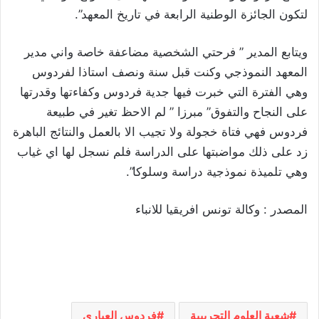
لتكون الجائزة الوطنية الرابعة في تاريخ المعهد”.
ويتابع المدير ” فرحتي الشخصية مضاعفة خاصة واني مدير
المعهد النموذجي وكنت قبل سنة ونصف استاذا لفردوس
وهي الفترة التي خبرت فيها جدية فردوس وكفاءتها وقدرتها
على النجاح والتفوق” مبرزا ” لم الاحظ تغير في طبيعة
فردوس فهي فتاة خجولة ولا تجيب الا بالعمل والنتائج الباهرة
زد على ذلك مواضبتها على الدراسة فلم نسجل لها اي غياب
وهي تلميذة نموذجية دراسة وسلوكا”.
المصدر : وكالة تونس افريقيا للانباء
شعبة العلوم التجريبية
فردوس العياري