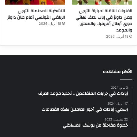
القنوات الناقلة لمباراة الترجي
التشكيلة المحتملة للترجي
وصن داونز في إياب نصف نهائي
الرياضي التونسي أمام صان داونز
دوري أبطال أفريقيا.. والمعلق
18 أبريل، 2026
والموعد
18 أبريل، 2026
الأكثر مشاهدة
3 مايو، 2024
زيادات في جرايات المتقاعدين .. تحديد موعد الصرف
17 أبريل، 2024
رسمي: زيادات في أجور العاملين بهذه القطاعات
22 ديسمبر، 2023
خطوة مفاجئة من يوسف المساكني