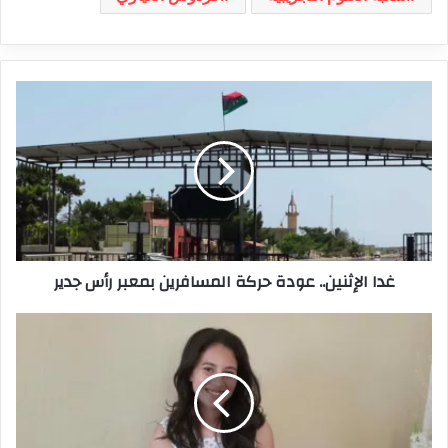
غدا
الإثنين..
عودة
حركة
المسافرين
بمعبر
رأس
جدير
غدا الإثنين.. عودة حركة المسافرين بمعبر رأس جدير
باكالوريا
2024:
صاحبة
أعلي
معدل
في