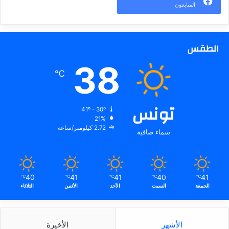
المتابعون
الطقس
38
℃
تونس
41º - 30º
21%
2.72 كيلومتر/ساعة
سماء صافية
40
41
41
40
41
℃
℃
℃
℃
℃
الجمعة
السبت
الأحد
الأثنين
الثلاثاء
الأشهر
الأخيرة