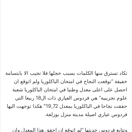
تكاد تسترق منها الكلمات بسبب خجلها فلا تجيب الا بابتسامة
خفيفة “توقعت النجاح في امتحان الباكلوريا ولم اتوقع ان
احصل على اعلى معدل وطنيا في امتحان الباكلوريا شعبة
علوم تجريبية” هي فردوس العياري ذات ال18 ربيعا التي
حققت نجاحا في الباكلوريا بمعدل 19,72″ هكذا توجهت اليها
فردوس عياري اصيلة مدينة منزل بوزلفة.
وتتابع فردوس حديثها “لم اتوقع ان احقق هذا المعدل وان