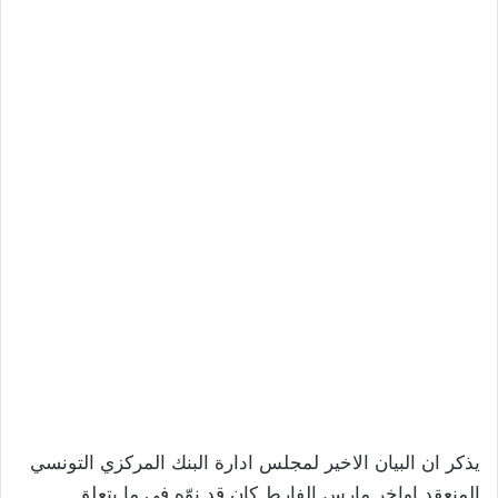
يذكر ان البيان الاخير لمجلس ادارة البنك المركزي التونسي
المنعقد اواخر مارس الفارط كان قد نوّه في ما يتعلق