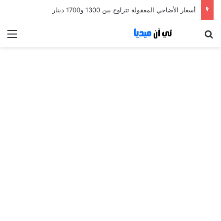
أسعار الأضاحي المعقولة تتراوح بين 1300 و1700 دينار
بحث عن
الق