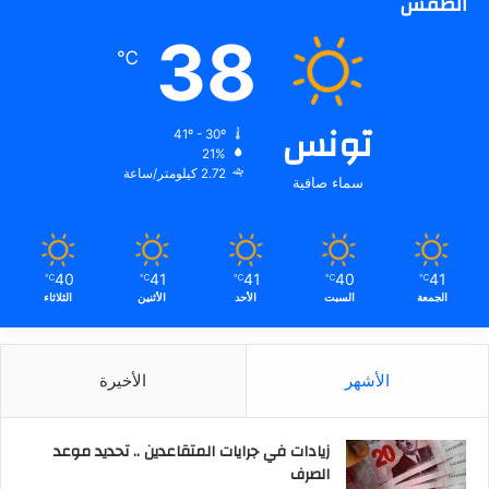
الطقس
38
℃
تونس
41º - 30º
21%
2.72 كيلومتر/ساعة
سماء صافية
40
41
41
40
41
℃
℃
℃
℃
℃
الجمعة
السبت
الأحد
الأثنين
الثلاثاء
الأشهر
الأخيرة
زيادات في جرايات المتقاعدين .. تحديد موعد
الصرف