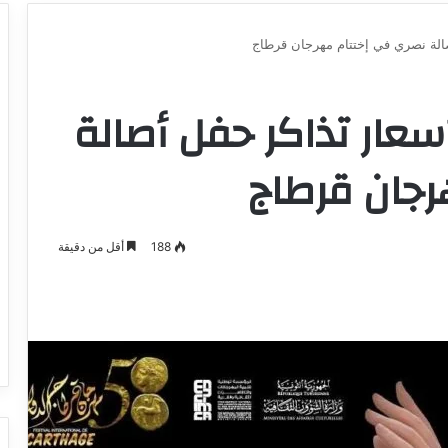
1 دينار : أسعار تذاكر حفل أصالة
رجان قرطاج
188
أقل من دقيقة