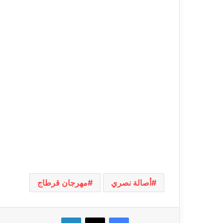
أصالة نصري
مهرجان قرطاج
فيسبوك
‫X
لينكدإن