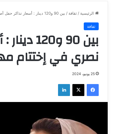
الرئيسية
/
ثقافة
/
بين 90 و120 دينار : أسعار تذاكر حفل أصالة نصري في إختتام مهرجان قرطاج
ثقافة
بين 90 و20
نصري في إختتام مه
25 يونيو، 2024
فيسبوك
‫X
لينكدإن