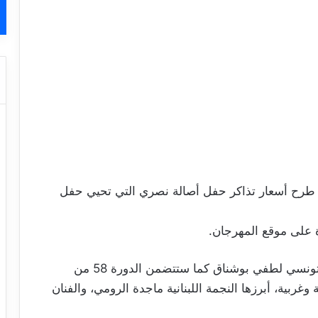
ان قرطاج الدولي في دورتة 58 ، عن طرح أسعار تذاكر حفل أصالة نصري التي تحيي حفل
وسيكون افتتاح مهرجان قرطاج، بعرض للفنان التونسي لطفي بوشناق كما ستتضمن الدورة 58 من
أصوات عربية وغربية، أبرزها النجمة اللبنانية ماجدة الرومي، والفنان