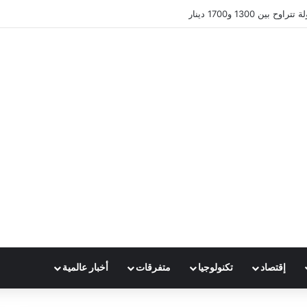
ين 1300 و1700 دينار
إقتصاد
تكنولوجيا
متفرقات
أخبار عالمية