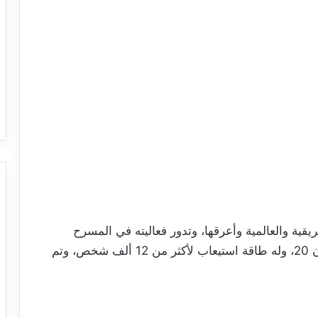
ريقية والعالمية وأعرقها، وتدور فعاليته في المسرح
الأثري بقرطاج، الذي أعيد ترميمه في بداية القرن 20، وله طاقة استيعاب لأكثر من 12 ألف شخص، وتم