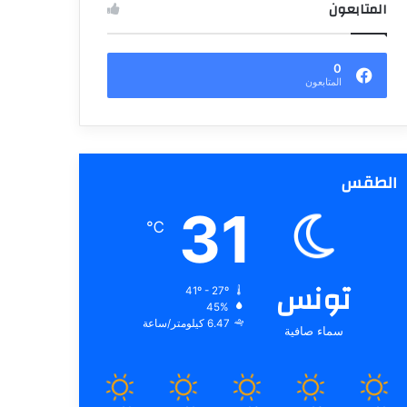
المتابعون
0
المتابعون
الطقس
31
℃
تونس
41º - 27º
45%
6.47 كيلومتر/ساعة
سماء صافية