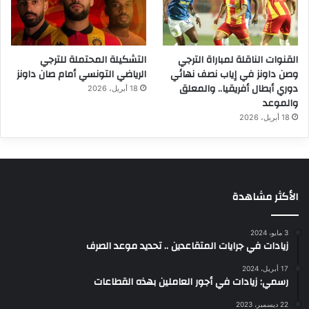
القنوات الناقلة لمباراة الترجي
التشكيلة المحتملة للترجي
وصن داونز في إياب نصف نهائي
الرياضي التونسي أمام صان داونز
دوري أبطال أفريقيا.. والمعلق
18 أبريل، 2026
والموعد
18 أبريل، 2026
الأكثر مشاهدة
3 مايو، 2024
زيادات في جرايات المتقاعدين .. تحديد موعد الصرف
17 أبريل، 2024
رسمي: زيادات في أجور العاملين بهذه القطاعات
22 ديسمبر، 2023