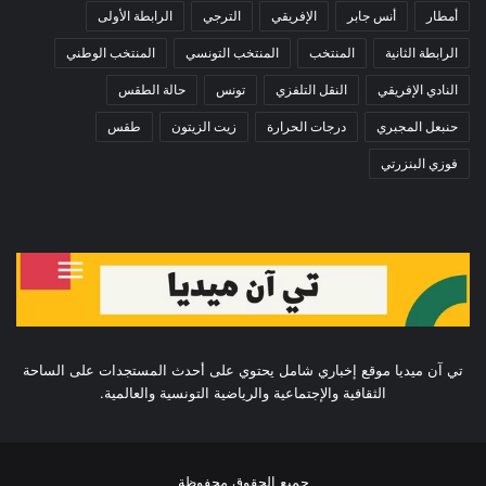
أمطار
أنس جابر
الإفريقي
الترجي
الرابطة الأولى
الرابطة الثانية
المنتخب
المنتخب التونسي
المنتخب الوطني
النادي الإفريقي
النقل التلفزي
تونس
حالة الطقس
حنبعل المجبري
درجات الحرارة
زيت الزيتون
طقس
فوزي البنزرتي
تي آن ميديا موقع إخباري شامل يحتوي على أحدث المستجدات على الساحة
الثقافية والإجتماعية والرياضية التونسية والعالمية.
جميع الحقوق محفوظة