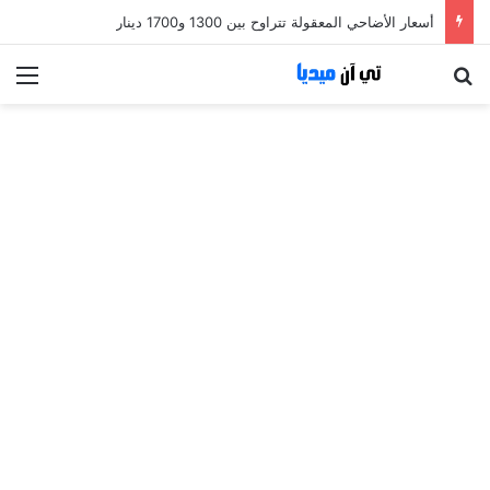
أسعار الأضاحي المعقولة تتراوح بين 1300 و1700 دينار
بحث عن
الق