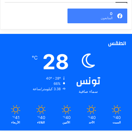
0
المتابعون
الطقس
28
℃
تونس
40º - 28º
66%
3.38 كيلومتر/ساعة
سماء صافية
41
40
40
40
40
℃
℃
℃
℃
℃
السبت
الأحد
الأثنين
الثلاثاء
الأربعاء