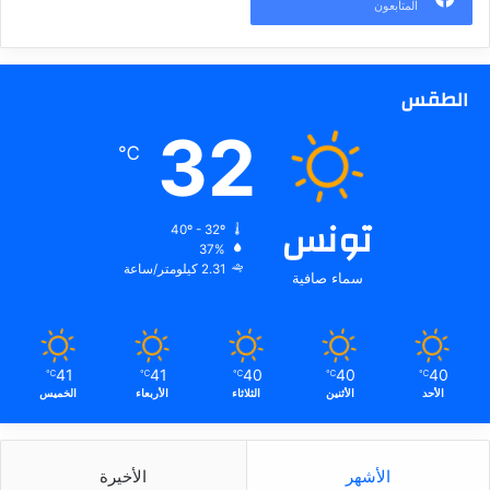
المتابعون
الطقس
32
℃
تونس
40º - 32º
37%
2.31 كيلومتر/ساعة
سماء صافية
41
41
40
40
40
℃
℃
℃
℃
℃
الأحد
الأثنين
الثلاثاء
الأربعاء
الخميس
الأشهر
الأخيرة