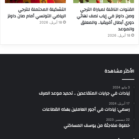
القنوات الناقلة لمباراة الترجي
التشكيلة المحتملة للترجي
وصن داونز في إياب نصف نهائي
الرياضي التونسي أمام صان داونز
دوري أبطال أفريقيا.. والمعلق
18 أبريل، 2026
والموعد
18 أبريل، 2026
الأكثر مشاهدة
3 مايو، 2024
زيادات في جرايات المتقاعدين .. تحديد موعد الصرف
17 أبريل، 2024
رسمي: زيادات في أجور العاملين بهذه القطاعات
22 ديسمبر، 2023
خطوة مفاجئة من يوسف المساكني