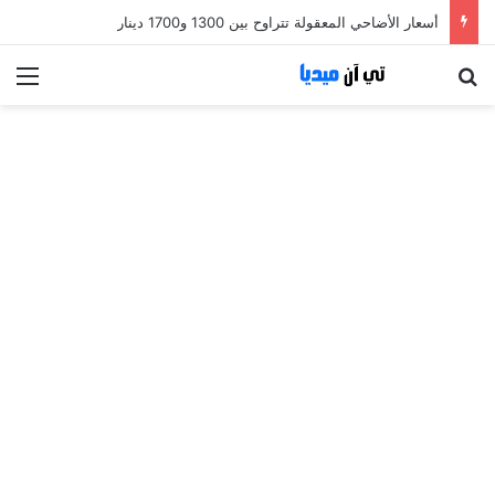
أسعار الأضاحي المعقولة تتراوح بين 1300 و1700 دينار
بحث عن
الق