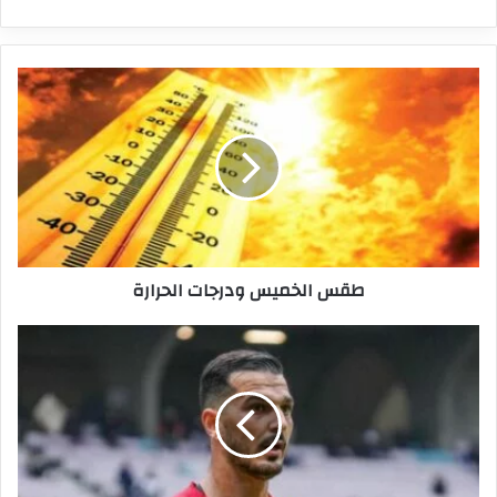
طقس
الخميس
ودرجات
الحرارة
طقس الخميس ودرجات الحرارة
حسام
الدقدوق
يتفق
مع
النجم
الساحلي