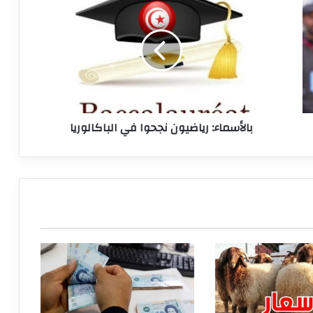
رياضيون
نجحوا
في
الباكالوريا
بالأسماء: رياضيون نجحوا في الباكالوريا