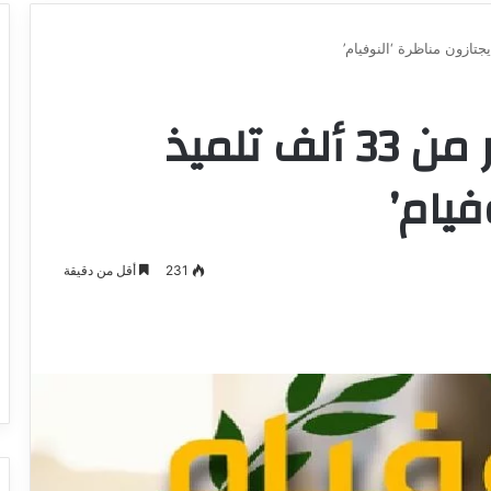
بداية من اليوم.. أكثر من 33 ألف تلميذ
فيام’
231
أقل من دقيقة