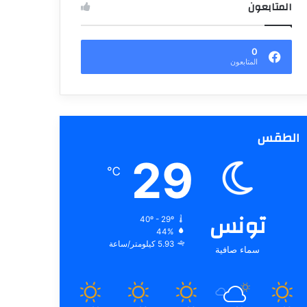
المتابعون
0
المتابعون
الطقس
29
℃
تونس
40º - 29º
44%
5.93 كيلومتر/ساعة
سماء صافية