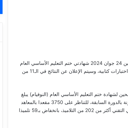
يجتاز أكثر من 33 ألف تلميذ بداية من اليوم الاثنين 24 جوان 2024 شهادتي ختم التعليم الأساسي العام
والتقني على مدى ثلاثة أيام، في نحو 259 مركز اختبارات كتابية، وسيتم الإعلان عن النتائج في الـ11 من
 لشهادة ختم التعليم الأساسي العام (النوفيام) يبلغ
32 ألفا و911 تلميذا أي بزيادة بـ353 تلميذا مقارنة بالدورة السابقة، للتناظر على 3750 مقعدا بالمعاهد
النموذجية فيما يجتاز شهادة ختم التعليم الأساسي التقني أكثر من 202 من التلاميذ، بانخفاض بـ59 تلميذا