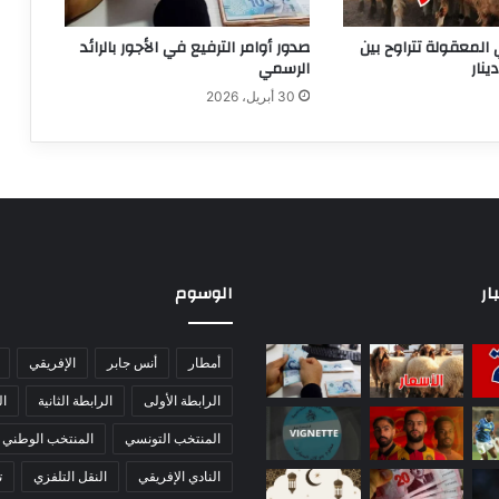
 المعقولة تتراوح بين
صدور أوامر الترفيع في الأجور بالرائد
الرسمي
30 أبريل، 2026
ار
الوسوم
أمطار
أنس جابر
الإفريقي
الرابطة الأولى
الرابطة الثانية
ا
المنتخب التونسي
المنتخب الوطني
النادي الإفريقي
النقل التلفزي
ت