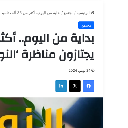
الرئيسية
/
مجتمع
/
بداية من اليوم.. أكثر من 33 ألف تلميذ يجتازون مناظرة ‘النوفيام’
مجتمع
يجتازون مناظرة ‘النو
24 يونيو، 2024
فيسبوك
‫X
لينكدإن