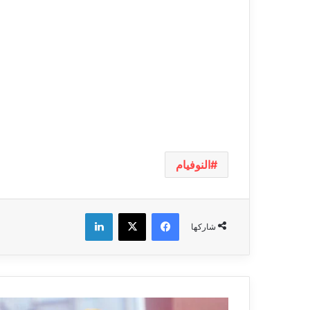
النوفيام
فيسبوك
‫X
لينكدإن
شاركها
كأس