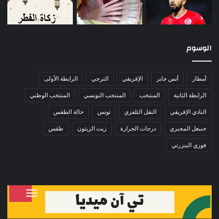
الوسوم
أمطار
أنس جابر
الإفريقي
الترجي
الرابطة الأولى
الرابطة الثانية
المنتخب
المنتخب التونسي
المنتخب الوطني
النادي الإفريقي
النقل التلفزي
تونس
حالة الطقس
حنبعل المجبري
درجات الحرارة
زيت الزيتون
طقس
فوزي البنزرتي