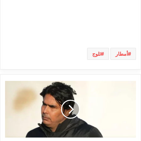
أمطار
ثلوج
مدرب
النادي
الصفاقسي
لسعد
الدريدي:
هذا
هو
المطلوب
في