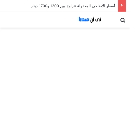
أسعار الأضاحي المعقولة تتراوح بين 1300 و1700 دينار
بحث عن
الق