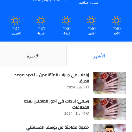
سماء صافية
41
41
40
40
40
℃
℃
℃
℃
℃
الأحد
الأثنين
الثلاثاء
الأربعاء
الخميس
الأشهر
الأخيرة
زيادات في جرايات المتقاعدين .. تحديد موعد
الصرف
3 مايو، 2024
رسمي: زيادات في أجور العاملين بهذه
القطاعات
17 أبريل، 2024
خطوة مفاجئة من يوسف المساكني