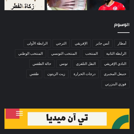
الوسوم
أمطار
أنس جابر
الإفريقي
الترجي
الرابطة الأولى
الرابطة الثانية
المنتخب
المنتخب التونسي
المنتخب الوطني
النادي الإفريقي
النقل التلفزي
تونس
حالة الطقس
حنبعل المجبري
درجات الحرارة
زيت الزيتون
طقس
فوزي البنزرتي