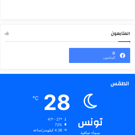
المتابعون
0
المتابعون
الطقس
28
℃
تونس
41º - 27º
72%
4.38 كيلومتر/ساعة
سماء صافية