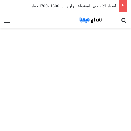
أسعار الأضاحي المعقولة تتراوح بين 1300 و1700 دينار
بحث عن
الق