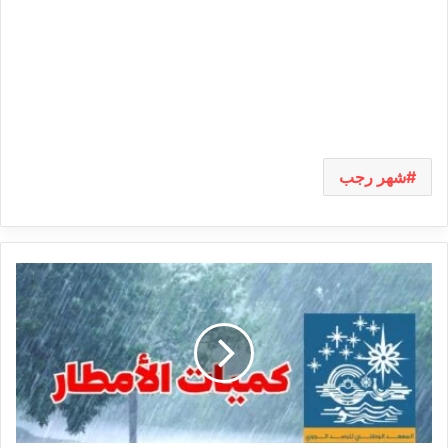
شهر رجب
كميّات
الأمطار
المسجّلة
بعدد
من
مناطق
البلاد