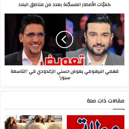
كميّات الأمطار المسجّلة بعدد من مناطق البلاد
فهمي
البرهومي
يعوض
حسني
الزغدودي
في
'التاسعة
سبور'
فهمي البرهومي يعوض حسني الزغدودي في 'التاسعة
سبور'
مقالات ذات صلة