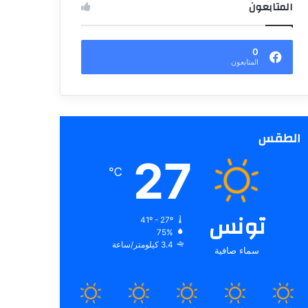
المتابعون
0
المتابعون
الطقس
27
℃
تونس
41º - 27º
75%
3.4 كيلومتر/ساعة
سماء صافية