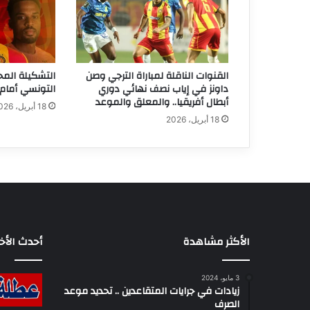
القنوات الناقلة لمباراة الترجي وصن
التشكيلة المح
داونز في إياب نصف نهائي دوري
التونسي أمام 
أبطال أفريقيا.. والمعلق والموعد
18 أبريل، 2026
18 أبريل، 2026
الأكثر مشاهدة
أحدث الأخب
3 مايو، 2024
زيادات في جرايات المتقاعدين .. تحديد موعد
الصرف