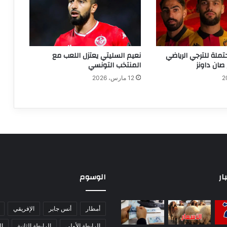
تملة للترجي الرياضي
نعيم السليتي يعتزل اللعب مع
صان داونز
المنتخب التونسي
12 مارس، 2026
ار
الوسوم
أمطار
أنس جابر
الإفريقي
الرابطة الأولى
الرابطة الثانية
ا