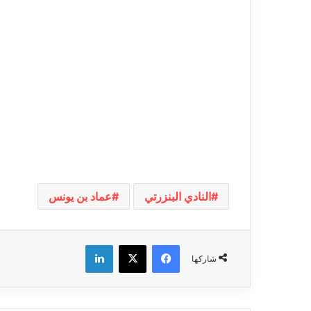
النادي البنزرتي
عماد بن يونس
فيسبوك
‫X
لينكدإن
شاركها