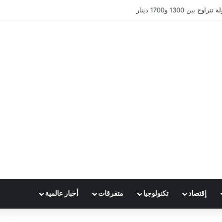
ين 1300 و1700 دينار
إقتصاد
تكنولوجيا
متفرقات
أخبار عالمية