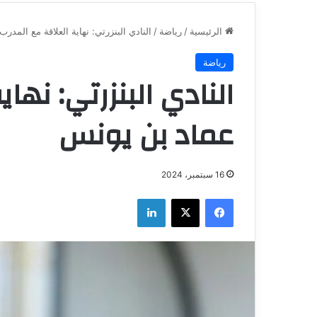
الرئيسية
/
رياضة
/
النادي البنزرتي: نهاية العلاقة مع المد
رياضة
النادي البنزرتي: نها
عماد بن يونس
16 سبتمبر، 2024
فيسبوك
‫X
لينكدإن