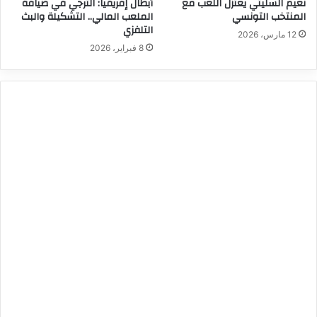
نعيم السليتي يعتزل اللعب مع
أبطال إفريقيا: الترجي في ضيافة
المنتخب التونسي
الملعب المالي.. التشكيلة والبث
التلفزي
12 مارس، 2026
8 فبراير، 2026