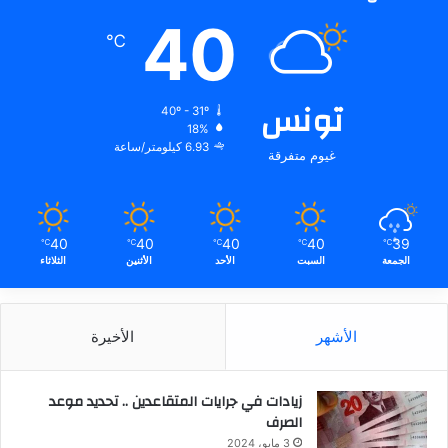
40
℃
تونس
40º - 31º
18%
6.93 كيلومتر/ساعة
غيوم متفرقة
40
40
40
40
39
℃
℃
℃
℃
℃
الجمعة
السبت
الأحد
الأثنين
الثلاثاء
الأشهر
الأخيرة
زيادات في جرايات المتقاعدين .. تحديد موعد
الصرف
3 مايو، 2024