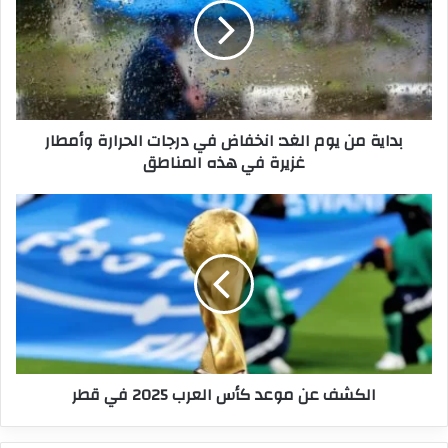
الغد:
انخفاض
في
درجات
الحرارة
وأمطار
بداية من يوم الغد: انخفاض في درجات الحرارة وأمطار
غزيرة
غزيرة في هذه المناطق
في
هذه
المناطق
الكشف
عن
موعد
كأس
العرب
2025
في
قطر
الكشف عن موعد كأس العرب 2025 في قطر