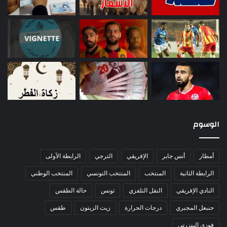
الوسوم
أمطار
أنس جابر
الإفريقي
الترجي
الرابطة الأولى
الرابطة الثانية
المنتخب
المنتخب التونسي
المنتخب الوطني
النادي الإفريقي
النقل التلفزي
تونس
حالة الطقس
حنبعل المجبري
درجات الحرارة
زيت الزيتون
طقس
فوزي البنزرتي