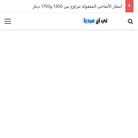
أسعار الأضاحي المعقولة تتراوح بين 1300 و1700 دينار
بحث عن
الق