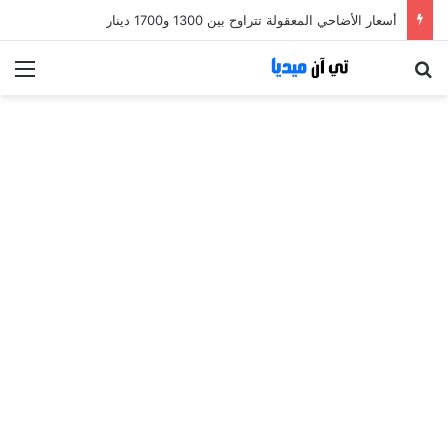
أسعار الأضاحي المعقولة تتراوح بين 1300 و1700 دينار
بحث عن
الق