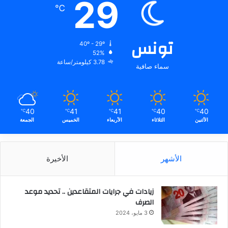
29
℃
تونس
40º - 29º
52%
3.78 كيلومتر/ساعة
سماء صافية
40
41
41
40
40
℃
℃
℃
℃
℃
الأثنين
الثلاثاء
الأربعاء
الخميس
الجمعة
الأشهر
الأخيرة
زيادات في جرايات المتقاعدين .. تحديد موعد
الصرف
3 مايو، 2024