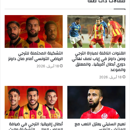
مقالات ذات صلة
القنوات الناقلة لمباراة الترجي
التشكيلة المحتملة للترجي
وصن داونز في إياب نصف نهائي
الرياضي التونسي أمام صان داونز
دوري أبطال أفريقيا.. والمعلق
18 أبريل، 2026
والموعد
18 أبريل، 2026
نعيم السليتي يعتزل اللعب مع
أبطال إفريقيا: الترجي في ضيافة
المنتخب التونسي
الملعب المالي.. التشكيلة والبث