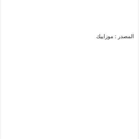
المصدر : موزاييك