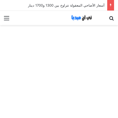
أسعار الأضاحي المعقولة تتراوح بين 1300 و1700 دينار
بحث عن
الق