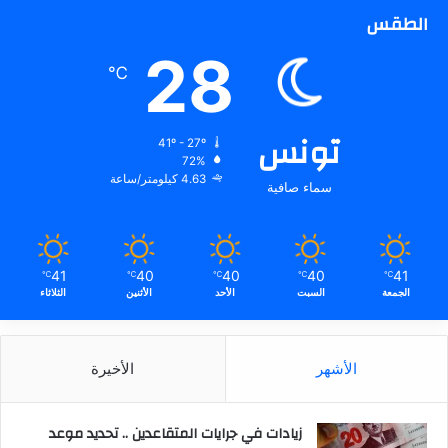
الطقس
28
℃
تونس
41º - 27º
72%
4.63 كيلومتر/ساعة
سماء صافية
41
40
40
40
41
℃
℃
℃
℃
℃
الجمعة
السبت
الأحد
الأثنين
الثلاثاء
الأشهر
الأخيرة
زيادات في جرايات المتقاعدين .. تحديد موعد