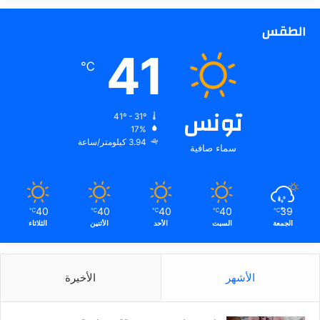
الطقس
41
℃
تونس
41º - 31º
17%
3.94 كيلومتر/ساعة
سماء صافية
40
40
40
40
39
℃
℃
℃
℃
℃
الجمعة
السبت
الأحد
الأثنين
الثلاثاء
الأشهر
الأخيرة