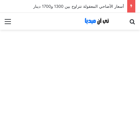
أسعار الأضاحي المعقولة تتراوح بين 1300 و1700 دينار
بحث عن
الق