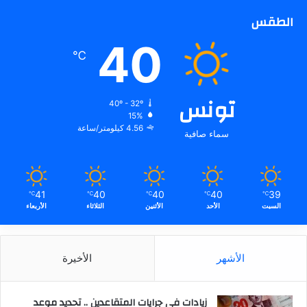
الطقس
40
℃
تونس
40º - 32º
15%
4.56 كيلومتر/ساعة
سماء صافية
41
40
40
40
39
℃
℃
℃
℃
℃
السبت
الأحد
الأثنين
الثلاثاء
الأربعاء
الأشهر
الأخيرة
زيادات في جرايات المتقاعدين .. تحديد موعد