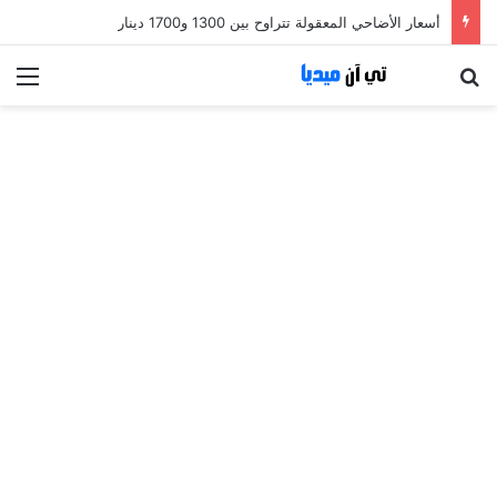
أسعار الأضاحي المعقولة تتراوح بين 1300 و1700 دينار
بحث عن
الق