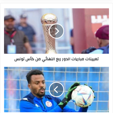
تعيينات
مباريات
الدور
ربع
النهائي
من
كأس
تونس
تعيينات مباريات الدور ربع النهائي من كأس تونس
البشير
بن
سعيد
يتلقى
عرضين
رسميين
أجنبيين