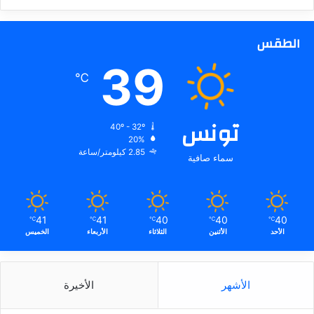
الطقس
39
℃
تونس
40º - 32º
20%
2.85 كيلومتر/ساعة
سماء صافية
41
41
40
40
40
℃
℃
℃
℃
℃
الأحد
الأثنين
الثلاثاء
الأربعاء
الخميس
الأشهر
الأخيرة