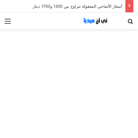
أسعار الأضاحي المعقولة تتراوح بين 1300 و1700 دينار
بحث عن
الق