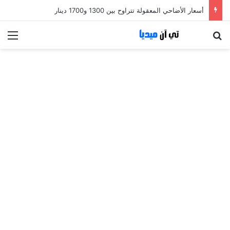
أسعار الأضاحي المعقولة تتراوح بين 1300 و1700 دينار
بحث عن
الق