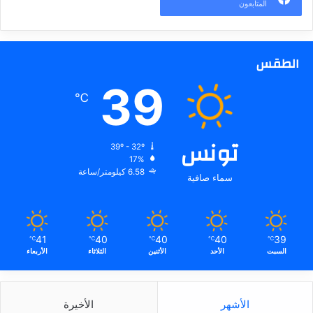
المتابعون
الطقس
39
℃
تونس
39º - 32º
17%
6.58 كيلومتر/ساعة
سماء صافية
41
40
40
40
39
℃
℃
℃
℃
℃
السبت
الأحد
الأثنين
الثلاثاء
الأربعاء
الأشهر
الأخيرة