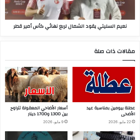
كأس
أمير
قطر
نعيم السليتي يقود الشمال لربع نهائي كأس أمير قطر
مقالات ذات صلة
عطلة بيومين بمناسبة عيد
أسعار الأضاحي المعقولة تتراوح
الأضحى
بين 1300 و1700 دينار
22 مايو، 2026
9 مايو، 2026