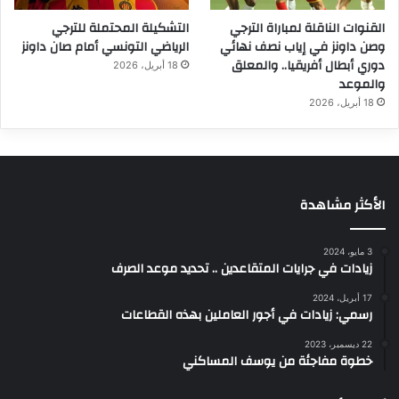
القنوات الناقلة لمباراة الترجي
التشكيلة المحتملة للترجي
وصن داونز في إياب نصف نهائي
الرياضي التونسي أمام صان داونز
دوري أبطال أفريقيا.. والمعلق
18 أبريل، 2026
والموعد
18 أبريل، 2026
الأكثر مشاهدة
3 مايو، 2024
زيادات في جرايات المتقاعدين .. تحديد موعد الصرف
17 أبريل، 2024
رسمي: زيادات في أجور العاملين بهذه القطاعات
22 ديسمبر، 2023
خطوة مفاجئة من يوسف المساكني