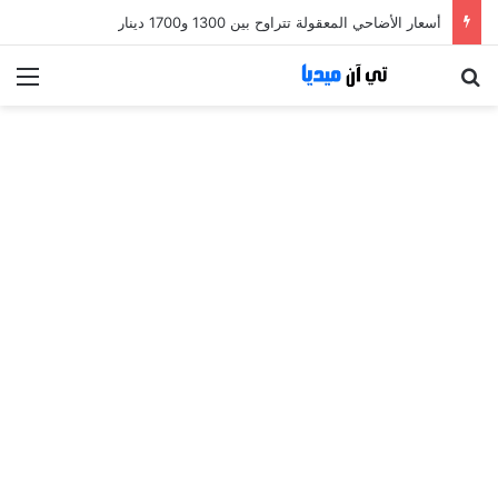
أسعار الأضاحي المعقولة تتراوح بين 1300 و1700 دينار
بحث عن
الق