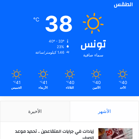
الطقس
38
℃
تونس
40º - 33º
23%
1.46 كيلومتر/ساعة
سماء صافية
41
41
40
40
40
℃
℃
℃
℃
℃
الأحد
الأثنين
الثلاثاء
الأربعاء
الخميس
الأشهر
الأخيرة
زيادات في جرايات المتقاعدين .. تحديد موعد
الصرف