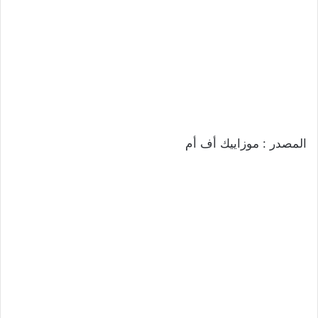
المصدر : موزاييك أف أم