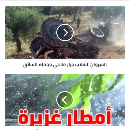
القيروان:
انقلاب
جرار
فلاحي
ووفاة
السائق‎
القيروان: انقلاب جرار فلاحي ووفاة السائق‎
قابس:
تهاطل
كميات
كبيرة
من
الأمطار