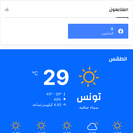
المتابعون
0
المتابعون
الطقس
29
℃
تونس
40º - 29º
49%
4.83 كيلومتر/ساعة
سماء صافية