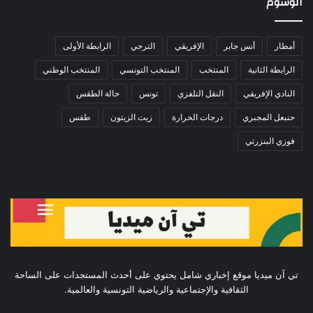
الوسوم
أمطار
أنس جابر
الإفريقي
الترجي
الرابطة الأولى
الرابطة الثانية
المنتخب
المنتخب التونسي
المنتخب الوطني
النادي الإفريقي
النقل التلفزي
تونس
حالة الطقس
حنبعل المجبري
درجات الحرارة
زيت الزيتون
طقس
فوزي البنزرتي
تي آن ميديا موقع إخباري شامل يحتوي على أحدث المستجدات على الساحة
الثقافية والإجتماعية والرياضية التونسية والعالمية.