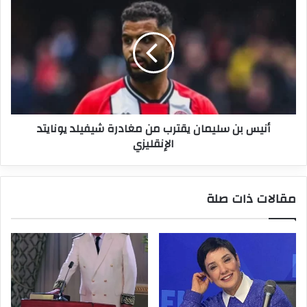
بن
سليمان
يقترب
من
مغادرة
شيفيلد
يونايتد
الإنقليزي
أنيس بن سليمان يقترب من مغادرة شيفيلد يونايتد
الإنقليزي
مقالات ذات صلة