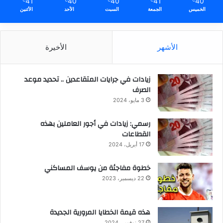
41
40
40
41
40
℃
℃
℃
℃
℃
الخميس
الجمعة
السبت
الأحد
الأثنين
الأشهر
الأخيرة
زيادات في جرايات المتقاعدين .. تحديد موعد
الصرف
3 مايو، 2024
رسمي: زيادات في أجور العاملين بهذه
القطاعات
17 أبريل، 2024
خطوة مفاجئة من يوسف المساكني
22 ديسمبر، 2023
هذه قيمة الخطايا المرورية الجديدة
27 نوفمبر، 2024