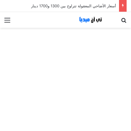
أسعار الأضاحي المعقولة تتراوح بين 1300 و1700 دينار
بحث عن
الق