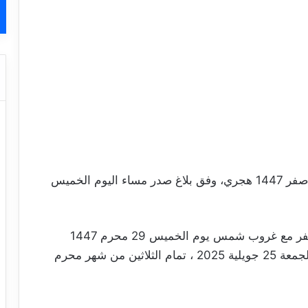
يوافق يوم السبت 26 جويلية 2025 مفتتح شهر صفر 1447 هجري، وفق بلاغ صدر مساء اليوم الخميس
ولم تثبت حسب المصدر ذاته، رؤية هلال شهر صفر مع غروب شمس يوم الخميس 29 محرم 1447
هجري، الموافق ليوم 24 جويلية 2025، ويكون الجمعة 25 جويلية 2025 ، تمام الثلاثين من شهر محرم