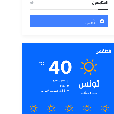
المتابعون
0
المتابعون
الطقس
40
℃
تونس
40º - 32º
16%
3.85 كيلومتر/ساعة
سماء صافية