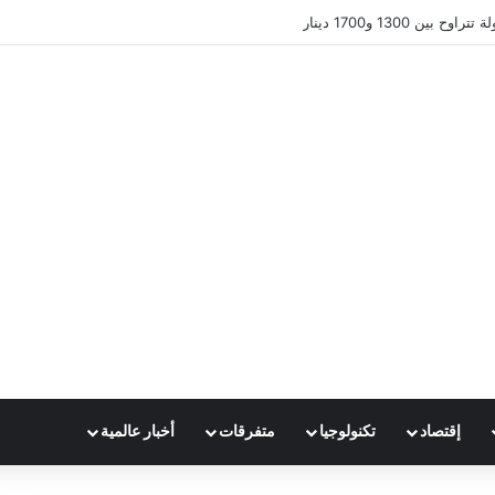
ين 1300 و1700 دينار
إقتصاد
تكنولوجيا
متفرقات
أخبار عالمية