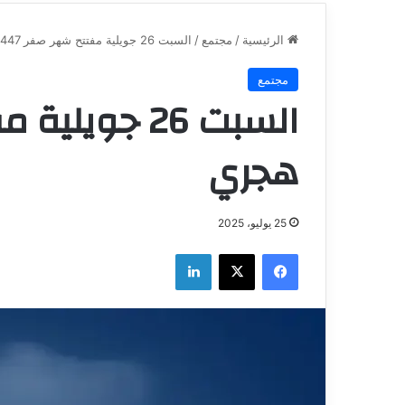
الرئيسية
/
مجتمع
/
السبت 26 جويلية مفتتح شهر صفر 1447 هجري
مجتمع
هجري
25 يوليو، 2025
فيسبوك
‫X
لينكدإن