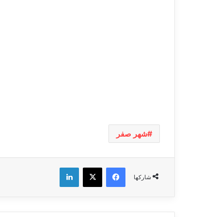
شهر صفر
فيسبوك
‫X
لينكدإن
شاركها