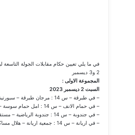
في ما يلي تعيين حكام مقابلات الجولة التاسعة لب
2 و3 ديسمبر
المجموعة الاولى :
السبت 2 ديسمبر 2023
– في طبرقة – س 14 : مرجان طبرقة – سبورتينغ بن عروس (حمزة جعيد)
– في حمام الانف – س 14 : امل حمام سوسة – شبيبة القيروان (مجدي بلاغة)
– في جندوبة – س 14 : جندوبة الرياضية – مستقبل وادي الليل (يسري بوعلي)
– في اريانة – س 14 : جمعية اريانة – هلال مساكن (احمد الناصفي)