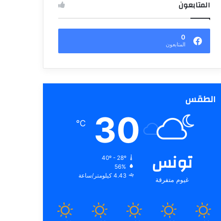
المتابعون
0
المتابعون
الطقس
30
℃
تونس
40º - 28º
56%
4.43 كيلومتر/ساعة
غيوم متفرقة