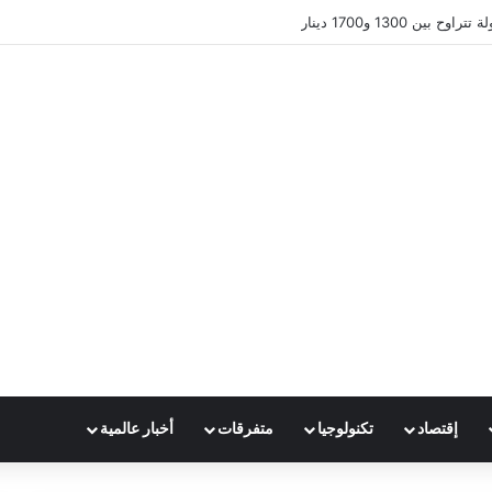
ين 1300 و1700 دينار
إقتصاد
تكنولوجيا
متفرقات
أخبار عالمية