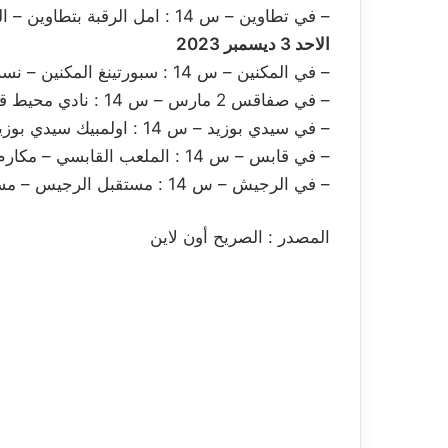
– في تطاوين – س 14 : امل الرقبة بتطاوين – الترجي الجرجيسي (نبيل حمادي )
الاحد 3 ديسمبر 2023
– في المكنين – س 14 : سبورتينغ المكنين – نسر جلمة (حسام حاج علي)
– في صفاقس 2 مارس – س 14 : نادي محيط قرقنة – هلال الشابة (نعيم حسني)
– في سيدي بوزيد – س 14 : اولمبيك سيدي بوزيد – امل جربة (خالد قويدر)
– في قابس – س 14 : الملعب القابسي – مكارم المهدية (حسني النايلي)
– في الرجيش – س 14 : مستقبل الرجيس – مستقبل قابس (وليد العوني)
المصدر : الصريح أون لاين