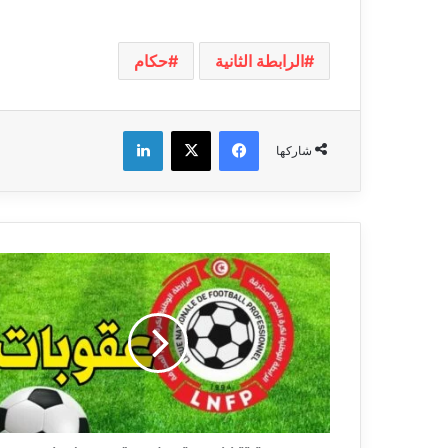
الرابطة الثانية
حكام
فيسبوك
‫X
لينكدإن
شاركها
الرابطة
تتخذ
جملة
من
العقوبات
ضد
نوادي
الرابطة
1