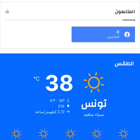
المتابعون
0
المتابعون
الطقس
38
℃
تونس
41º - 30º
21%
2.72 كيلومتر/ساعة
سماء صافية