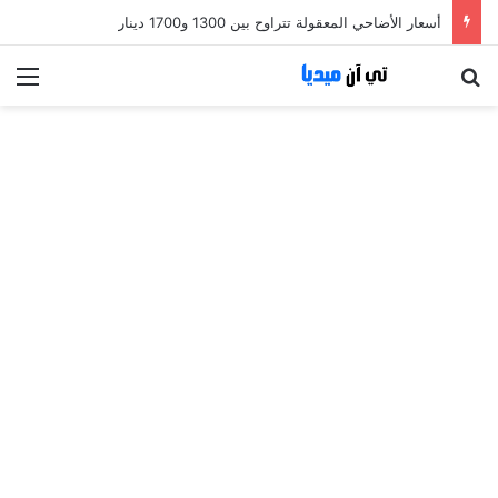
أسعار الأضاحي المعقولة تتراوح بين 1300 و1700 دينار
بحث عن
الق