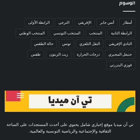
الوسوم
أمطار
أنس جابر
الإفريقي
الترجي
الرابطة الأولى
الرابطة الثانية
المنتخب
المنتخب التونسي
المنتخب الوطني
النادي الإفريقي
النقل التلفزي
تونس
حالة الطقس
حنبعل المجبري
درجات الحرارة
زيت الزيتون
طقس
فوزي البنزرتي
تي آن ميديا موقع إخباري شامل يحتوي على أحدث المستجدات على الساحة
الثقافية والإجتماعية والرياضية التونسية والعالمية.