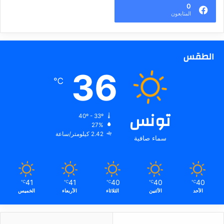
0
المتابعون
الطقس
36
℃
تونس
40º - 33º
27%
2.42 كيلومتر/ساعة
سماء صافية
41
41
40
40
40
℃
℃
℃
℃
℃
الأحد
الأثنين
الثلاثاء
الأربعاء
الخميس