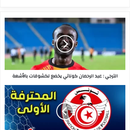
الترجي
:
عبد
الرحمان
كوناتي
يخضع
لكشوفات
بالأشعة
الترجي : عبد الرحمان كوناتي يخضع لكشوفات بالأشعة
الرابطة
الأولى
:
النتائج
الكاملة
لمباريات
الجولة