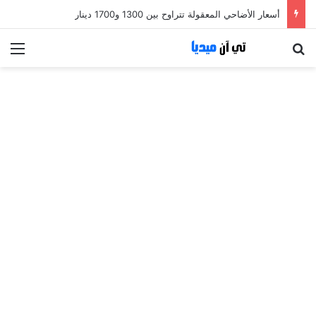
أسعار الأضاحي المعقولة تتراوح بين 1300 و1700 دينار
بحث عن
الق