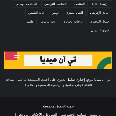
الرابطة الثانية
المنتخب
المنتخب التونسي
المنتخب الوطني
النادي الإفريقي
النقل التلفزي
تونس
حالة الطقس
حنبعل المجبري
درجات الحرارة
زيت الزيتون
طقس
فوزي البنزرتي
تي آن ميديا موقع إخباري شامل يحتوي على أحدث المستجدات على الساحة
الثقافية والإجتماعية والرياضية التونسية والعالمية.
جميع الحقوق محفوظة
الرئيسية
سياسة الخصوصية
الشروط و الأحكام
من نحن ؟