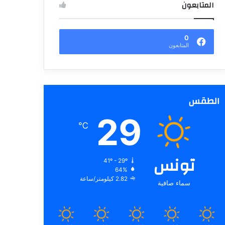
المتابعون
0
المتابعون
الطقس
29
℃
تونس
41º - 29º
64%
2.82 كيلومتر/ساعة
سماء صافية