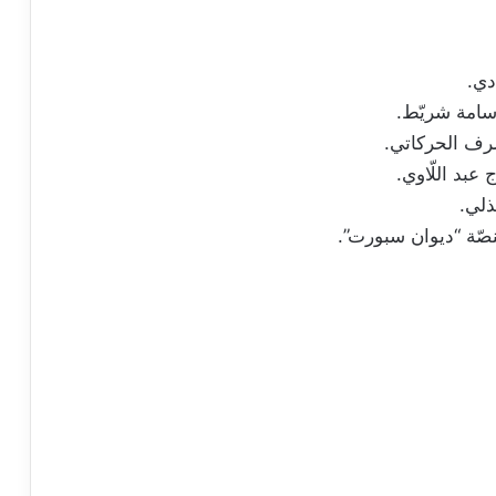
دي.
سامة شريّط.
رف الحركاتي.
عبد اللّاوي.
ذلي.
صّة “ديوان سبورت”.