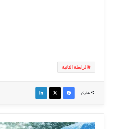
الرابطة الثانية
فيسبوك
‫X
لينكدإن
شاركها
تقلبات