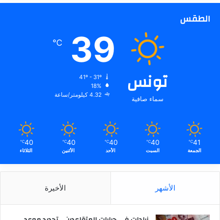
الطقس
39
℃
تونس
41º - 31º
18%
4.32 كيلومتر/ساعة
سماء صافية
40
40
40
40
41
℃
℃
℃
℃
℃
الجمعة
السبت
الأحد
الأثنين
الثلاثاء
الأشهر
الأخيرة
زيادات في جرايات المتقاعدين .. تحديد موعد