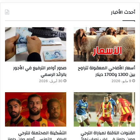
أحدث الأخبار
أسعار الأضاحي المعقولة تتراوح
صدور أوامر الترفيع في الأجور
بين 1300 و1700 دينار
بالرائد الرسمي
9 مايو، 2026
30 أبريل، 2026
القنوات الناقلة لمباراة الترجي
التشكيلة المحتملة للترجي
وصن داونز في إياب نصف نهائي
الرياضي التونسي أمام صان داونز