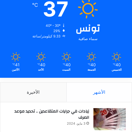
37
℃
تونس
40º - 30º
29%
9.33 كيلومتر/ساعة
سماء صافية
41
40
40
40
40
℃
℃
℃
℃
℃
الخميس
الجمعة
السبت
الأحد
الأثنين
الأشهر
الأخيرة
زيادات في جرايات المتقاعدين .. تحديد موعد
الصرف
3 مايو، 2024