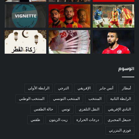
الوسوم
أمطار
أنس جابر
الإفريقي
الترجي
الرابطة الأولى
الرابطة الثانية
المنتخب
المنتخب التونسي
المنتخب الوطني
النادي الإفريقي
النقل التلفزي
تونس
حالة الطقس
حنبعل المجبري
درجات الحرارة
زيت الزيتون
طقس
فوزي البنزرتي