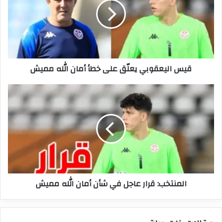
على
خطأ
أمان
الله
مميش
قيس اليعقوبي يعلّق على خطأ أمان الله مميش
المنتخب:
قرار
عاجل
في
شأن
أمان
الله
مميش
المنتخب: قرار عاجل في شأن أمان الله مميش