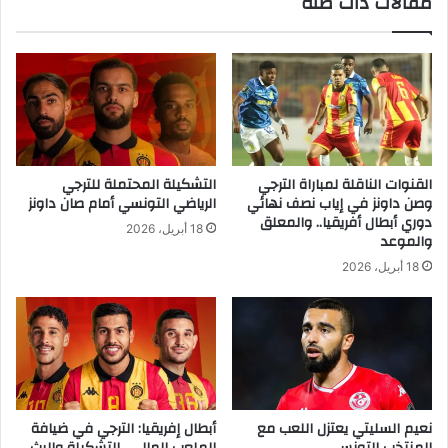
مقالات ذات صلة
القنوات الناقلة لمباراة الترجي
التشكيلة المحتملة للترجي
وصن داونز في إياب نصف نهائي
الرياضي التونسي أمام صان داونز
دوري أبطال أفريقيا.. والمعلق
18 أبريل، 2026
والموعد
18 أبريل، 2026
نعيم السليتي يعتزل اللعب مع
أبطال إفريقيا: الترجي في ضيافة
المنتخب التونسي
الملعب المالي.. التشكيلة والبث