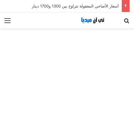
أسعار الأضاحي المعقولة تتراوح بين 1300 و1700 دينار
بحث عن
الق