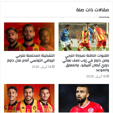
مقالات ذات صلة
القنوات الناقلة لمباراة الترجي
التشكيلة المحتملة للترجي
وصن داونز في إياب نصف نهائي
الرياضي التونسي أمام صان داونز
دوري أبطال أفريقيا.. والمعلق
18 أبريل، 2026
والموعد
18 أبريل، 2026