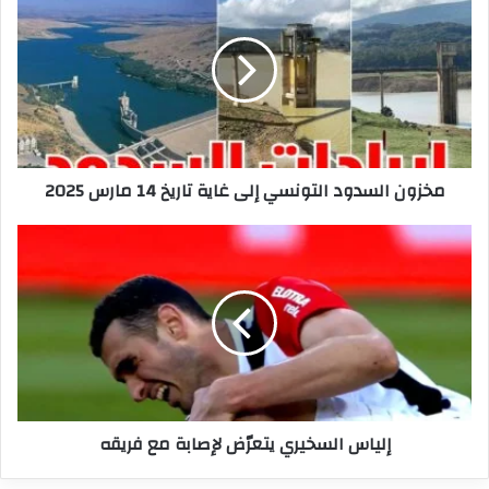
السدود
التونسي
إلى
غاية
تاريخ
14
مارس
2025
مخزون السدود التونسي إلى غاية تاريخ 14 مارس 2025
إلياس
السخيري
يتعرّض
لإصابة
مع
فريقه
إلياس السخيري يتعرّض لإصابة مع فريقه