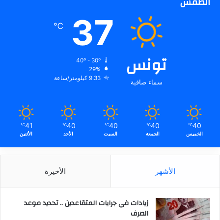
الطقس
37
℃
تونس
40º - 30º
29%
9.33 كيلومتر/ساعة
سماء صافية
41
40
40
40
40
℃
℃
℃
℃
℃
الخميس
الجمعة
السبت
الأحد
الأثنين
الأشهر
الأخيرة
زيادات في جرايات المتقاعدين .. تحديد موعد
الصرف