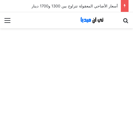
أسعار الأضاحي المعقولة تتراوح بين 1300 و1700 دينار
بحث عن
الق