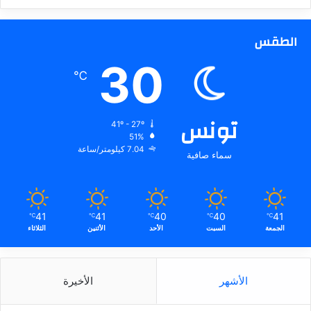
الطقس
30
℃
تونس
41º - 27º
51%
7.04 كيلومتر/ساعة
سماء صافية
41
41
40
40
41
℃
℃
℃
℃
℃
الجمعة
السبت
الأحد
الأثنين
الثلاثاء
الأشهر
الأخيرة