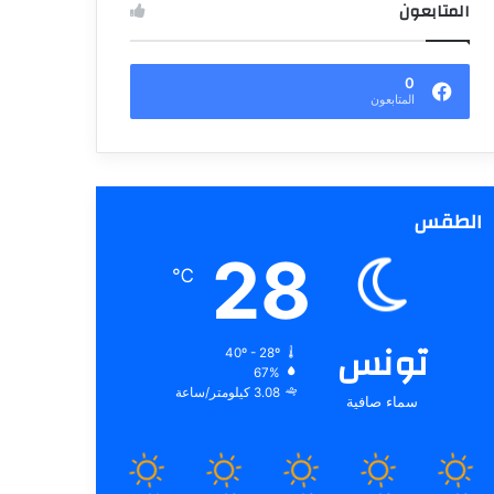
المتابعون
0
المتابعون
الطقس
28
℃
تونس
40º - 28º
67%
3.08 كيلومتر/ساعة
سماء صافية