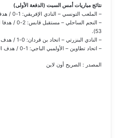
نتائج مباريات أمس السبت (الدفعة الأولى)
– الملعب التونسي – النادي الإفريقي: 1-0 / هدف اللاعب الرّواندي Bonheur Mugisha (د. 45 + 01).
53).
– النادي البنزرتي – اتحاد بن قردان: 0-1 / هدف اللاعب نسيم صيود (د. 10).
– اتحاد تطاوين – الأولمبي الباجي: 1-0 / هدف اللاعب زياد العونلي (د. 29).
المصدر : الصريح أون لاين