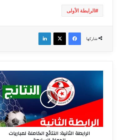
الرابطة الأولى
فيسبوك
‫X
لينكدإن
شاركها
الرابطة
الثانية:
النتائج
الكاملة
لمباريات
الجولة
السابعة
الرابطة الثانية: النتائج الكاملة لمباريات