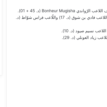
– النجم الساحلي – مستقبل قابس: 2-0 / هدفا اللاعب فادي بن شوق (د. 17) واللّاعب فراس شوّاط (د.