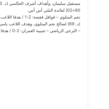
90+02) لفائدة السّي آس آس.
(د. 69) لصالح نجم المتلوي، وهدف اللاعب ياسر طالب (د. 16) لفائدة قوافل قفصة.
– الترجي الرياضي – شبيبة العمران: 2-0 / هدفا اللاعب رودريغو رودريغيز (د. 31 ود. 56)