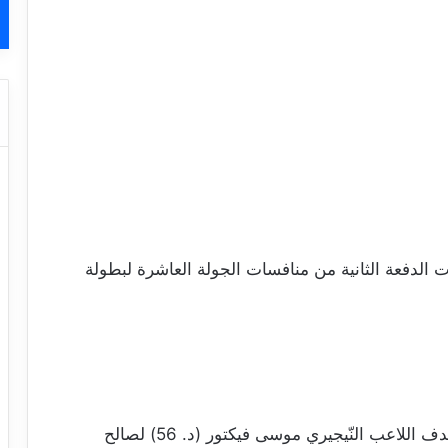
 اليوم الأحد 1 ديسمبر 2024 مباريات الدفعة الثانية من منافسات الجولة العاشرة لبطولة
– مستقبل سليمان – النادي الصفاقسي: 1-4 / هدف اللاعب النّيجيري موسى فيكتور (د. 56) لصالح