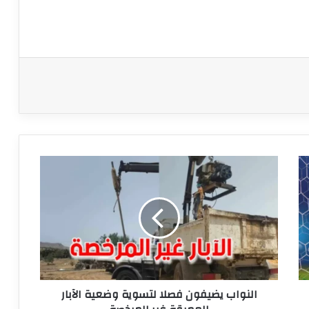
النواب
يضيفون
فصلا
لتسوية
وضعية
الآبار
العميقة
غير
المرخصة
النواب يضيفون فصلا لتسوية وضعية الآبار