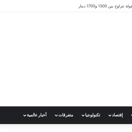
 بين 1300 و1700 دينار
إقتصاد
تكنولوجيا
متفرقات
أخبار عالمية