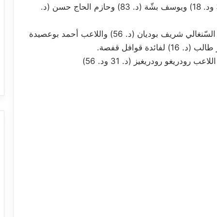
مستقبل سليمان، وأهداف أشرف الحبّاسي (د. 3 ود. 18) ويوسف بشّة (د. 83) وحازم الحاج حسن (د.
نجم المتلوي – قوافل قفصة: 2-1 / هدفا اللاعب السّنغالي شريف بوديان (د. 56) واللاعب أحمد بوعصيدة