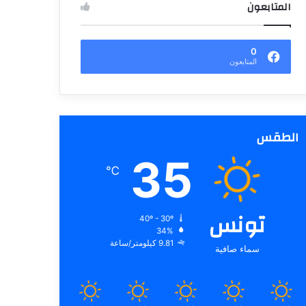
المتابعون
0
المتابعون
الطقس
35
℃
تونس
40º - 30º
34%
9.81 كيلومتر/ساعة
سماء صافية