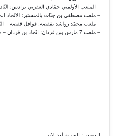
– الملعب الأولمبي حمّادي العقربي برادس: النّادي
– ملعب مصطفى بن جنّات بالمنستير: الاتّحاد ا
– ملعب محمّد رواشد بقفصة: قوافل قفصة – النّا
– ملعب 7 مارس ببن قردان: اتّحاد بن قردان – مستقبل قابس.
المصدر : الصريح أون لاين