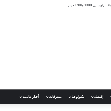
ين 1300 و1700 دينار
إقتصاد
تكنولوجيا
متفرقات
أخبار عالمية