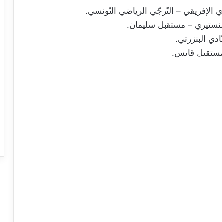
 الإفريقي – التّرجّي الرياضي التّونسي.
لمنستيري – مستقبل سليمان.
دي البنزرتي.