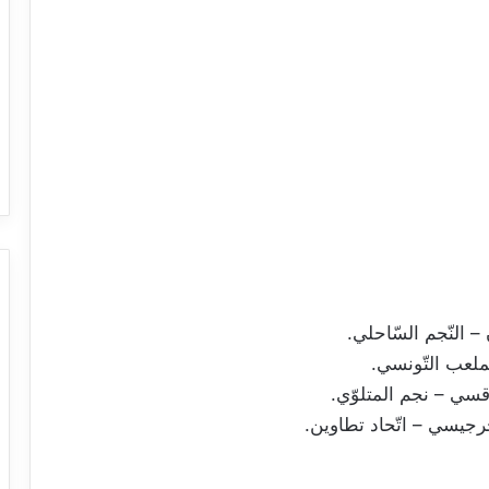
– النّجم السّاحلي.
ملعب التّونسي.
سي – نجم المتلوّي.
جرجيسي – اتّحاد تطاوين.