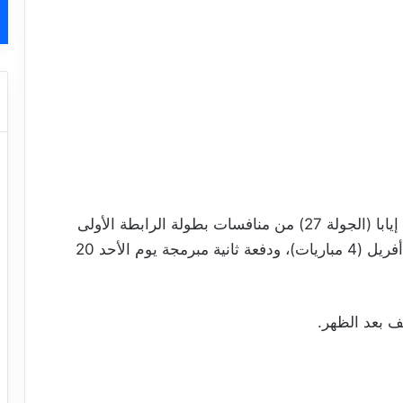
تقام في نهاية الأسبوع القادم مباريات الجولة 12 إيابا (الجولة 27) من منافسات بطولة الرابطة الأولى
على دفعتين: دفعة أولى مبرمجة يوم السبت 19 أفريل (4 مباريات)، ودفعة ثانية مبرمجة يوم الأحد 20
ف بعد الظهر.