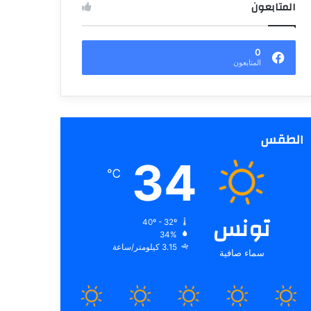
المتابعون
0
المتابعون
الطقس
34
℃
تونس
40º - 32º
34%
3.15 كيلومتر/ساعة
سماء صافية